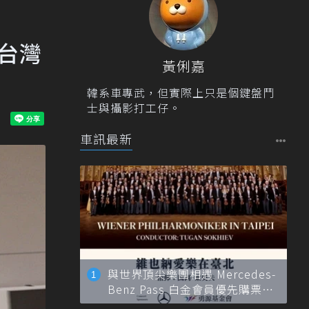
5台灣
黃俐嘉
韓系車專武，但實際上只是個鍵盤鬥
士與攝影打工仔。
車訊最新
與世界頂尖樂團相遇 Mercedes-
Benz Pass 白金會員優先購票維
也納愛樂