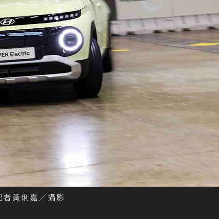
會。 記者黃俐嘉／攝影