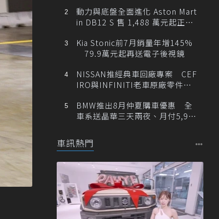
動力與底盤全面進化 Aston Mart
in DB12 S 售 1,488 萬元起正式
登台
Kia Stonic前7月銷量年增145%
79.9萬元起再送電子後視鏡
NISSAN推經典車回廠專案 CEF
IRO與INFINITI老車原廠零件最
低1折
BMW推出8月仲夏購車優惠 全
車系送晶華三天兩夜、月付5,900
元起
車訊熱門