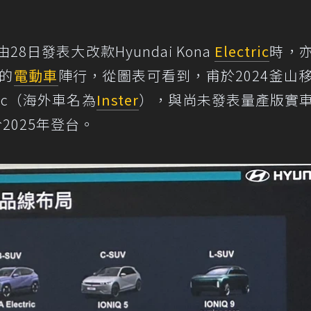
8日發表大改款Hyundai Kona
Electric
時，
來的
電動車
陣行，從圖表可看到，甫於2024釜山
tric（海外車名為
Inster
），與尚未發表量產版實
2025年登台。