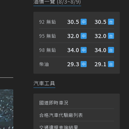
油價一覽 (8/3~8/9)
30.5
30.5
92 無鉛
32.0
32.0
95 無鉛
34.0
34.0
98 無鉛
29.3
29.1
柴油
汽車工具
國道即時車況
合格汽車代驗廠列表
交通違規查詢結果