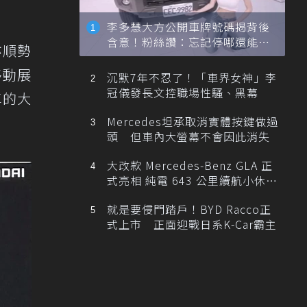
李多慧大方公開車牌號碼揭背後
含意！粉絲讚：忘記停哪還能幫
亦順勢
忙找車
移動展
沉默7年不忍了！「車界女神」李
冠儀發長文控職場性騷、黑幕
車的大
Mercedes坦承取消實體按鍵做過
頭 但車內大螢幕不會因此消失
大改款 Mercedes-Benz GLA 正
式亮相 純電 643 公里續航小休
旅！
就是要侵門踏戶！BYD Racco正
式上市 正面迎戰日系K-Car霸主