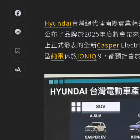
Hyundai
台灣總代理南陽實業藉由2
公布了品牌於2025年度將會帶
上正式發表的全新
Casper
Elec
型
純電
休旅
IONIQ
9，都預計會於