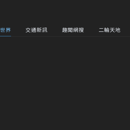
世界
交通新訊
趣聞網搜
二輪天地