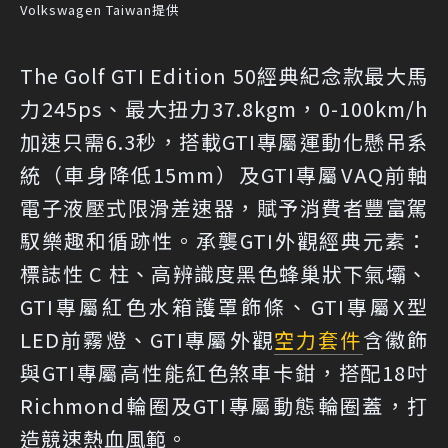
Volkswagen Taiwan提供
The Golf GTI Edition 50經典紀念款最大馬
力245ps、最大扭力37.8kgm，0-100km/h
加速只需6.3秒，搭載GTI專屬運動化懸吊系
統（車身降低15mm）及GTI專屬VAQ前軸
電子液壓式限滑差速器，賦予消費者豐富駕
馭樂趣和循跡性。承襲GTI外觀經典元素：
標誌性 C 柱、高辨識度黑色蜂巢狀下氣壩、
GTI專屬紅色水箱護罩飾條、GTI專屬X型
LED前霧燈、GTI專屬外觀
空力套件
含徽飾
與GTI專屬高性能紅色煞車卡鉗，搭配18吋
Richmond輪圈及GTI專屬動態輪圈蓋，打
造競速熱血風範。