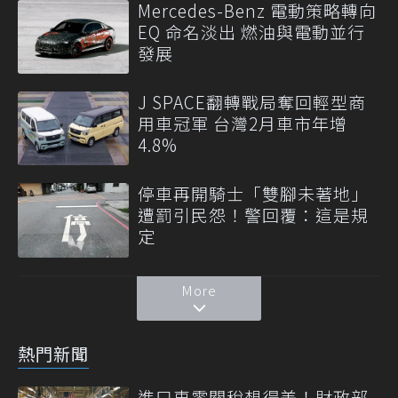
Mercedes-Benz 電動策略轉向
EQ 命名淡出 燃油與電動並行
發展
J SPACE翻轉戰局奪回輕型商
用車冠軍 台灣2月車市年增
4.8%
停車再開騎士「雙腳未著地」
遭罰引民怨！警回覆：這是規
定
More
熱門新聞
進口車零關稅想得美！財政部