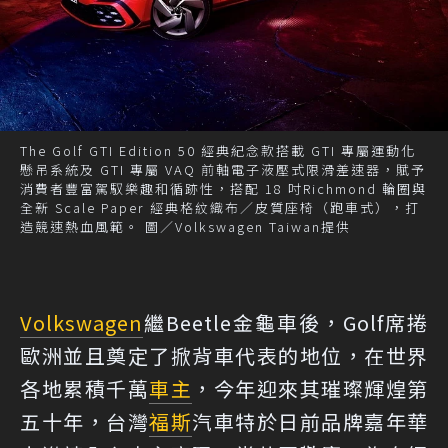
The Golf GTI Edition 50 經典紀念款搭載 GTI 專屬運動化
懸吊系統及 GTI 專屬 VAQ 前軸電子液壓式限滑差速器，賦予
消費者豐富駕馭樂趣和循跡性，搭配 18 吋Richmond 輪圈與
全新 Scale Paper 經典格紋織布／皮質座椅（跑車式），打
造競速熱血風範。 圖／Volkswagen Taiwan提供
Volkswagen
繼Beetle金龜車後，Golf席捲
歐洲並且奠定了掀背車代表的地位，在世界
各地累積千萬
車主
，今年迎來其璀璨輝煌第
五十年，台灣
福斯
汽車特於日前品牌嘉年華