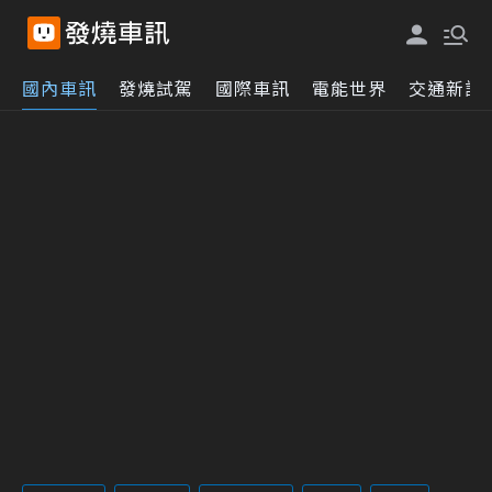
國內車訊
發燒試駕
國際車訊
電能世界
交通新訊