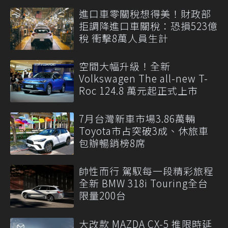
進口車零關稅想得美！財政部
拒調降進口車關稅：恐損523億
稅 衝擊8萬人員生計
空間大幅升級！全新
Volkswagen The all-new T-
Roc 124.8 萬元起正式上市
7月台灣新車市場3.86萬輛
Toyota市占突破3成、休旅車
包辦暢銷榜8席
帥性而行 駕馭每一段精彩旅程
全新 BMW 318i Touring全台
限量200台
大改款 MAZDA CX-5 推限時延