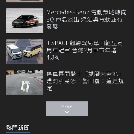
Mercedes-Benz 電動策略轉向
EQ 命名淡出 燃油與電動並行
發展
J SPACE翻轉戰局奪回輕型商
用車冠軍 台灣2月車市年增
4.8%
停車再開騎士「雙腳未著地」
遭罰引民怨！警回覆：這是規
定
More
熱門新聞