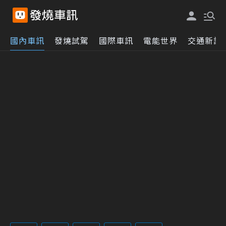
國內車訊
發燒試駕
國際車訊
電能世界
交通新訊