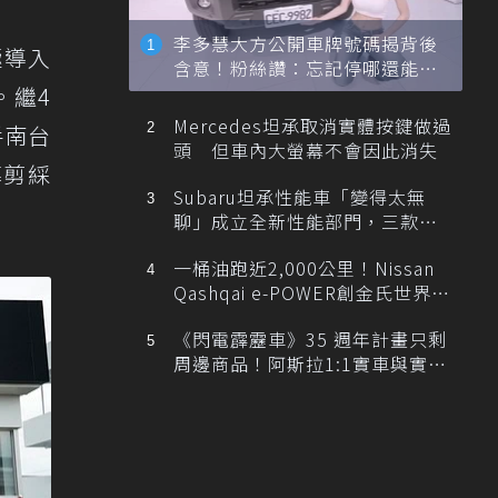
李多慧大方公開車牌號碼揭背後
極導入
含意！粉絲讚：忘記停哪還能幫
忙找車
。繼4
Mercedes坦承取消實體按鍵做過
手南台
頭 但車內大螢幕不會因此消失
幕剪綵
Subaru坦承性能車「變得太無
聊」成立全新性能部門，三款手
排跑車開發中！
一桶油跑近2,000公里！Nissan
Qashqai e-POWER創金氏世界紀
錄
《閃電霹靂車》35 週年計畫只剩
周邊商品！阿斯拉1:1實車與實體
展覽雙雙喊卡