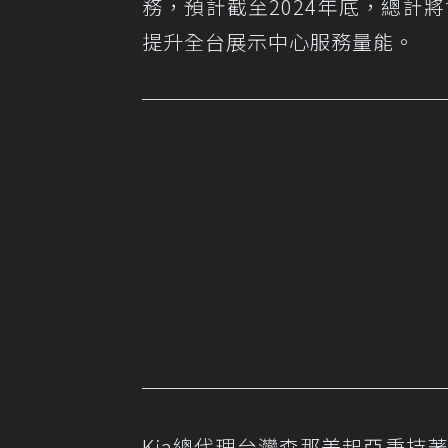
務，預計截至2024年底，總計將會
提升全台展示中心服務量能。
Kia總代理台灣森那美起亞秉持著以「M