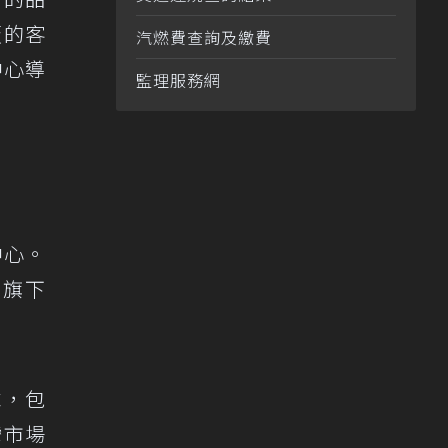
板的客
汽燃費查詢及繳費
中心導
監理服務網
中心。
，旗下
求，包
灣市場