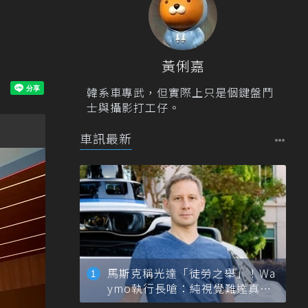
黃俐嘉
韓系車專武，但實際上只是個鍵盤鬥
士與攝影打工仔。
車訊最新
馬斯克稱光達「徒勞之舉」！Wa
ymo執行長嗆：純視覺難達真正
自動駕駛