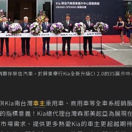
夥伴榮信汽車，於屏東舉行Kia全新升級CI 2.0的3S展示
Kia南台灣
車主
乘用車、商用車等全車系經銷
建的指標意義！Kia總代理台灣森那美起亞為展現
市場需求、提供更多熱愛Kia的車主更超越期