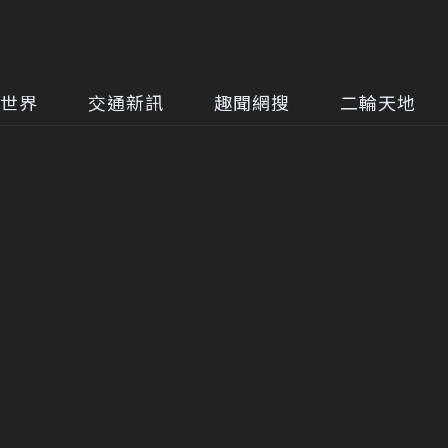
世界
交通新訊
趣聞網搜
二輪天地