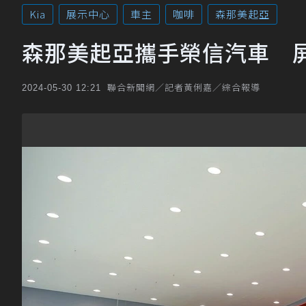
Kia
展示中心
車主
咖啡
森那美起亞
森那美起亞攜手榮信汽車 屏東
聯合新聞網／記者黃俐嘉／綜合報導
2024-05-30 12:21