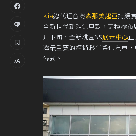
Kia
總代理台灣
森那美起亞
持續
全新世代新能源車款，更積極布
月下旬，全新桃園3S
展示中心
正
灣最重要的經銷夥伴榮信汽車，於屏
儀式。