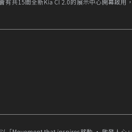
有共15間全新Kia CI 2.0的展示中心開幕啟用
ovement that inspires移動 ‧ 啟發人心