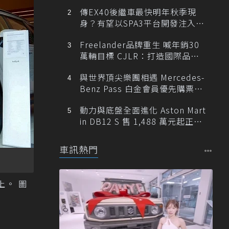
傳EX40後繼車最快明年秋季現
身？有望以SPA3平台開發注入80
0V動力
Freelander品牌重生 喊年銷30
萬輛目標 CJLR：打造國際品牌
半數銷量來自全球！
與世界頂尖樂團相遇 Mercedes-
Benz Pass 白金會員優先購票維
也納愛樂
動力與底盤全面進化 Aston Mart
in DB12 S 售 1,488 萬元起正式
登台
車訊熱門
上。 圖