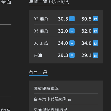
油價一覽 (8/3~8/9)
，全面
30.5
30.5
92 無鉛
32.0
32.0
95 無鉛
34.0
34.0
98 無鉛
29.3
29.1
柴油
汽車工具
國道即時車況
合格汽車代驗廠列表
交通違規查詢結果
」的品