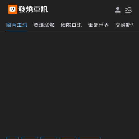
國內車訊
發燒試駕
國際車訊
電能世界
交通新訊