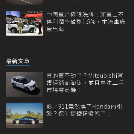
中國車企極限洗牌！新車出不
停利潤率僅剩1.5%，主流車廠
急出海
最新文章
真的賣不動了？Mitsubishi漸
遭經銷商淘汰，並且專注二手
市場尋商機！
影／911竟然換了Honda的引
擎？保時捷鐵粉憤怒了！