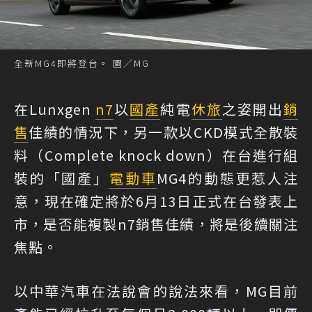
全新MG4即將登台。 圖／MG
在Lunxgen
n7
以
國產
純電
休旅
之姿開出
銷
售
佳績的情況下，另一款以CKD模式全散裝
料（Complete knock down）在台進行組
裝的「國產」
電動車
MG4的動態更惹人注
意，現在確定將於6月13日正式在台發表上
市，是否能複製n7銷售佳績，將是後續關注
焦點。
以中華汽車在法說會的說法來看，MG目前