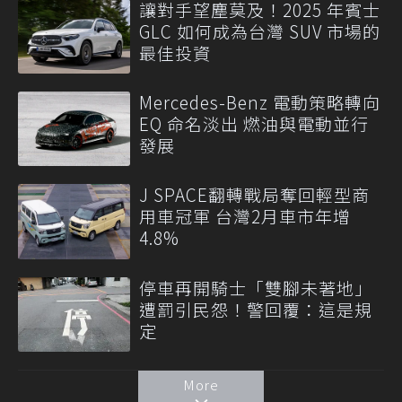
讓對手望塵莫及！2025 年賓士
GLC 如何成為台灣 SUV 市場的
最佳投資
Mercedes-Benz 電動策略轉向
EQ 命名淡出 燃油與電動並行
發展
J SPACE翻轉戰局奪回輕型商
用車冠軍 台灣2月車市年增
4.8%
停車再開騎士「雙腳未著地」
遭罰引民怨！警回覆：這是規
定
More