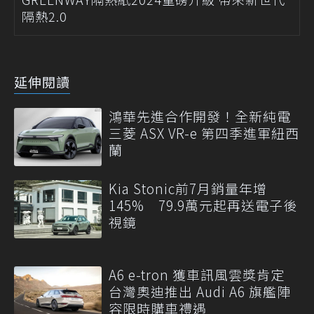
隔熱2.0
延伸閱讀
鴻華先進合作開發！全新純電
三菱 ASX VR-e 第四季進軍紐西
蘭
Kia Stonic前7月銷量年增
145% 79.9萬元起再送電子後
視鏡
A6 e-tron 獲車訊風雲獎肯定
台灣奧迪推出 Audi A6 旗艦陣
容限時購車禮遇