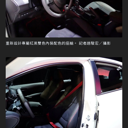
重新設計專屬紅黑雙色內裝配色的座艙。 記者趙駿宏／攝影