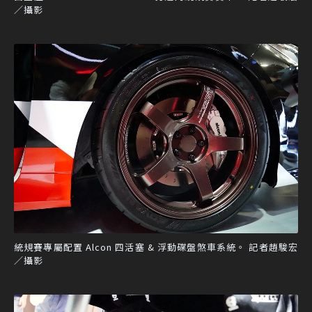
／攝影
統規賽專屬配置 Alcon 四活塞 & 浮動碟盤煞車系統。 記者趙駿宏
／攝影