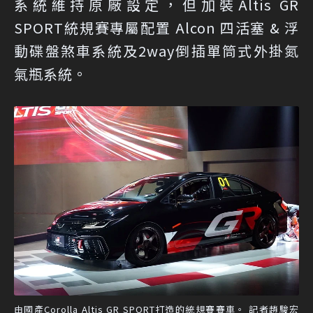
系統維持原廠設定，但加裝Altis GR
SPORT統規賽專屬配置 Alcon 四活塞 & 浮
動碟盤煞車系統及2way倒插單筒式外掛氮
氣瓶系統。
由國產Corolla Altis GR SPORT打造的統規賽賽車。 記者趙駿宏