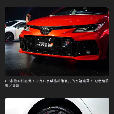
GR家族設計語彙，帶有Ｇ字型格柵進氣孔的水箱護罩。 記者趙駿
宏／攝影