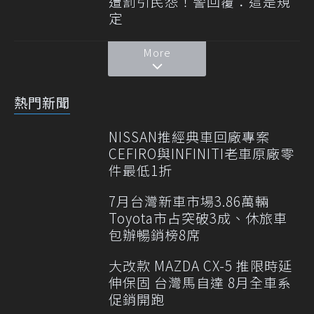
遭罰引民怨！警回覆：這是規
定
More
熱門新聞
NISSAN推經典車回廠專案
CEFIRO與INFINITI老車原廠零
件最低1折
7月台灣新車市場3.86萬輛
Toyota市占突破3成、休旅車
包辦暢銷榜8席
大改款 MAZDA CX-5 推限時延
伸保固 台灣馬自達 8月全車系
促銷開跑