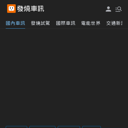
國內車訊
發燒試駕
國際車訊
電能世界
交通新訊