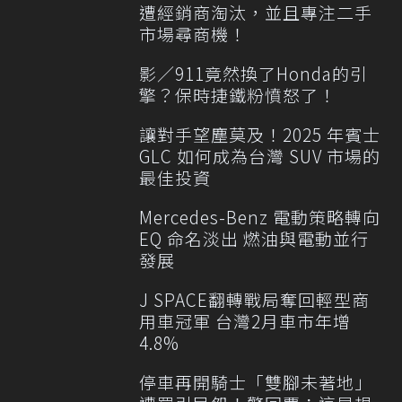
遭經銷商淘汰，並且專注二手
市場尋商機！
影／911竟然換了Honda的引
擎？保時捷鐵粉憤怒了！
讓對手望塵莫及！2025 年賓士
GLC 如何成為台灣 SUV 市場的
最佳投資
Mercedes-Benz 電動策略轉向
EQ 命名淡出 燃油與電動並行
發展
J SPACE翻轉戰局奪回輕型商
用車冠軍 台灣2月車市年增
4.8%
停車再開騎士「雙腳未著地」