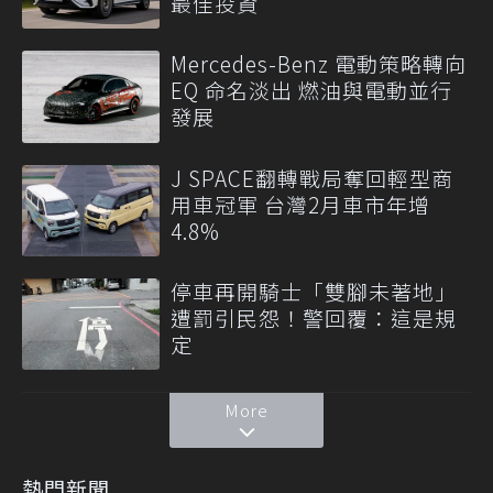
最佳投資
Mercedes-Benz 電動策略轉向
EQ 命名淡出 燃油與電動並行
發展
J SPACE翻轉戰局奪回輕型商
用車冠軍 台灣2月車市年增
4.8%
停車再開騎士「雙腳未著地」
遭罰引民怨！警回覆：這是規
定
More
熱門新聞