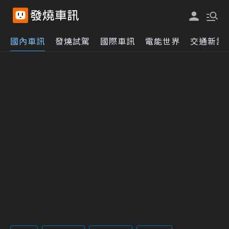
國內車訊
發燒試駕
國際車訊
電能世界
交通新訊