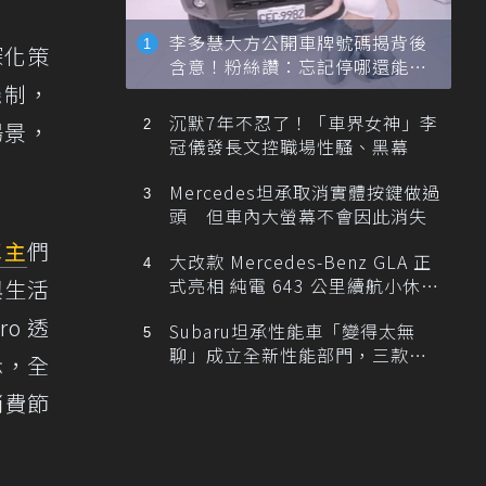
李多慧大方公開車牌號碼揭背後
深化策
含意！粉絲讚：忘記停哪還能幫
忙找車
機制，
沉默7年不忍了！「車界女神」李
場景，
冠儀發長文控職場性騷、黑幕
Mercedes坦承取消實體按鍵做過
頭 但車內大螢幕不會因此消失
車主
們
大改款 Mercedes-Benz GLA 正
式亮相 純電 643 公里續航小休
與生活
旅！
o 透
Subaru坦承性能車「變得太無
聊」成立全新性能部門，三款手
示，全
排跑車開發中！
消費節