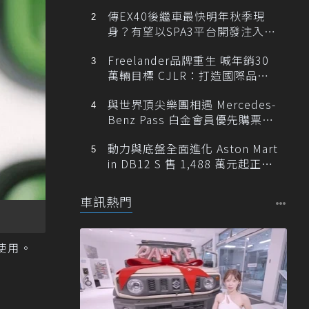
傳EX40後繼車最快明年秋季現
身？有望以SPA3平台開發注入80
0V動力
Freelander品牌重生 喊年銷30
萬輛目標 CJLR：打造國際品牌
半數銷量來自全球！
與世界頂尖樂團相遇 Mercedes-
Benz Pass 白金會員優先購票維
也納愛樂
動力與底盤全面進化 Aston Mart
in DB12 S 售 1,488 萬元起正式
登台
車訊熱門
使用。