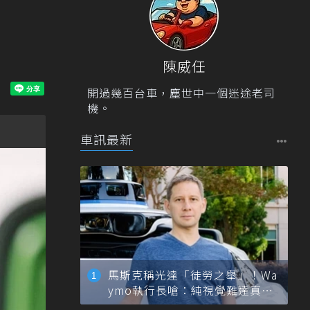
陳威任
開過幾百台車，塵世中一個迷途老司
機。
車訊最新
馬斯克稱光達「徒勞之舉」！Wa
ymo執行長嗆：純視覺難達真正
自動駕駛