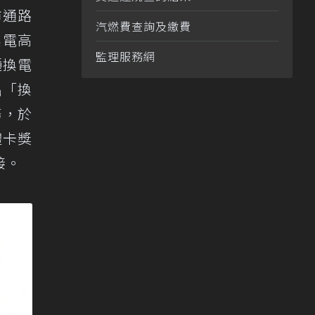
市通路
汽燃費查詢及繳費
換電高
監理服務網
種換電
出「換
務，於
禮卡獎
接。