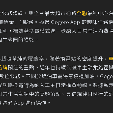
位服務體驗，與全台最大超市通路
全聯
福利中心
金」1服務。透過 Gogoro App 的趣味任務
紅利，標誌著換電模式進一步融入日常生活消費
個生態圈的體驗。
策略已超越單純的覆蓋率，隨著換電站的密度提升，
品牌
關注的重點。近年也持續依據車主騎乘路徑
 數位服務。不同於燃油車需特意繞道加油，Gogor
成功將換電行為納入車主日常採買動線。數據顯
日常生活動線中的高頻節點、具備規律且例行的
過 App 進行操作。