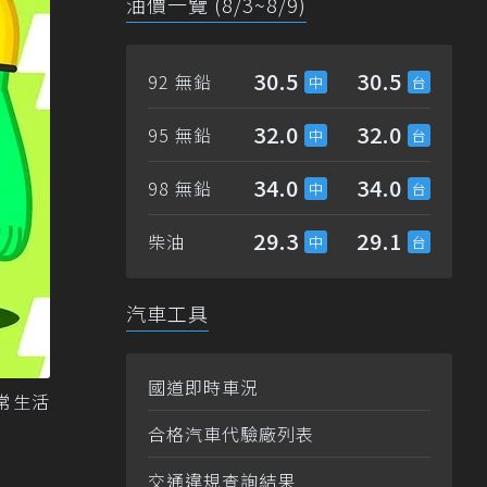
油價一覽 (8/3~8/9)
30.5
30.5
92 無鉛
32.0
32.0
95 無鉛
34.0
34.0
98 無鉛
29.3
29.1
柴油
汽車工具
國道即時車況
日常生活
合格汽車代驗廠列表
交通違規查詢結果