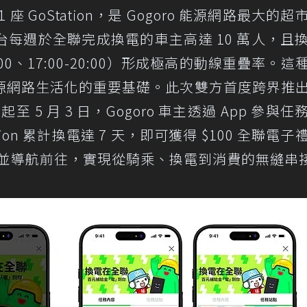
座 GoStation，是 Gogoro 能源網路最大的超
每週於全聯完成換電的車主高達 10 萬人，且
00、17:00-20:00）形成極高的動線重疊率。這
源網路生活化的重要基礎。此次雙方首度跨界推
至 5 月 3 日，Gogoro 車主透過 App 參與任
ion 累計換電達 7 天，即可獲得 $100 全聯電子
站點並導航前往，實現從騎乘、換電到消費的無縫串