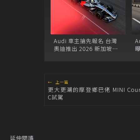
Audi 車主搶先報名 台灣
A
奧迪推出 2026 新加坡大
獎賽 Audi 極速之旅
←
上一篇
更大更潮的摩登鄉巴佬 MINI Coun
C試駕
延伸閱讀