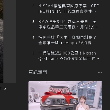
NISSAN推經典車回廠專案 CEF
IRO與INFINITI老車原廠零件最
低1折
BMW推出8月仲夏購車優惠 全
車系送晶華三天兩夜、月付5,900
元起
棕色手排「大牛」身價再創高？
全球唯一Murciélago SV拍賣
一桶油跑近2,000公里！Nissan
Qashqai e-POWER創金氏世界紀
錄
車訊熱門
 e-