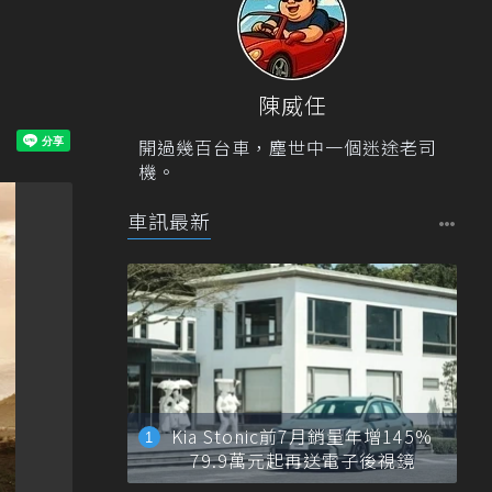
陳威任
開過幾百台車，塵世中一個迷途老司
機。
車訊最新
Kia Stonic前7月銷量年增145%
79.9萬元起再送電子後視鏡