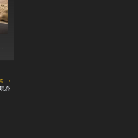
遇
篇
→
網現身