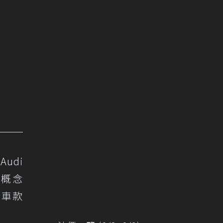
Audi
t 概念
結合車款