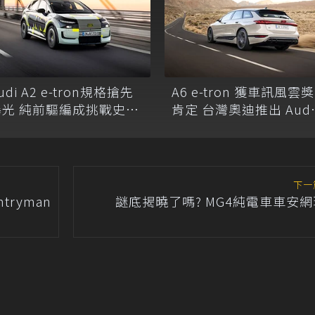
udi A2 e-tron規格搶先
A6 e-tron 獲車訊風雲獎
曝光 純前驅編成挑戰史上
肯定 台灣奧迪推出 Audi
最省電！
A6 旗艦陣容限時購車禮
下一
tryman
謎底揭曉了嗎? MG4純電車車安