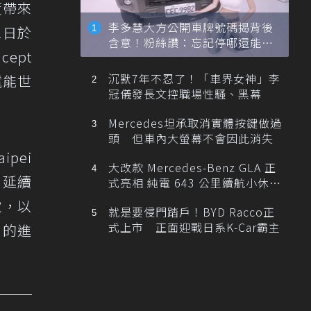
度帶來
李多慧大方公開車牌號碼揭背後
月2日於
含意！粉絲讚：忘記停哪還能幫
cept
忙找車
沉默7年不忍了！「車界女神」李
 電能世
冠儀發長文控職場性騷、黑幕
Mercedes坦承取消實體按鍵做過
頭 但車內大螢幕不會因此消失
ipei
大改款 Mercedes-Benz GLA 正
；延續
式亮相 純電 643 公里續航小休
旅！
車款，以
就是要侵門踏戶！BYD Racco正
式上市 正面迎戰日系K-Car霸主
 的進