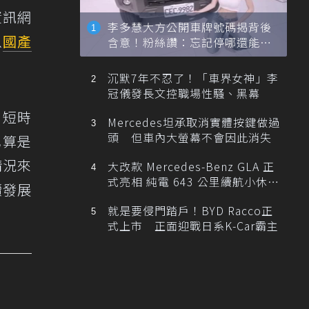
資訊網
李多慧大方公開車牌號碼揭背後
以
國產
含意！粉絲讚：忘記停哪還能幫
忙找車
沉默7年不忍了！「車界女神」李
冠儀發長文控職場性騷、黑幕
，短時
Mercedes坦承取消實體按鍵做過
頭 但車內大螢幕不會因此消失
也算是
情況來
大改款 Mercedes-Benz GLA 正
式亮相 純電 643 公里續航小休
續發展
旅！
就是要侵門踏戶！BYD Racco正
式上市 正面迎戰日系K-Car霸主