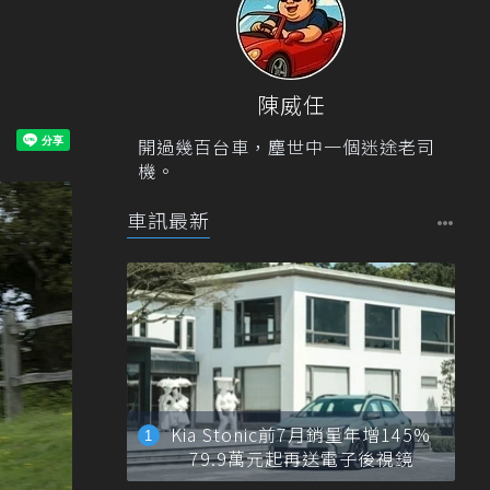
陳威任
開過幾百台車，塵世中一個迷途老司
機。
車訊最新
Kia Stonic前7月銷量年增145%
79.9萬元起再送電子後視鏡