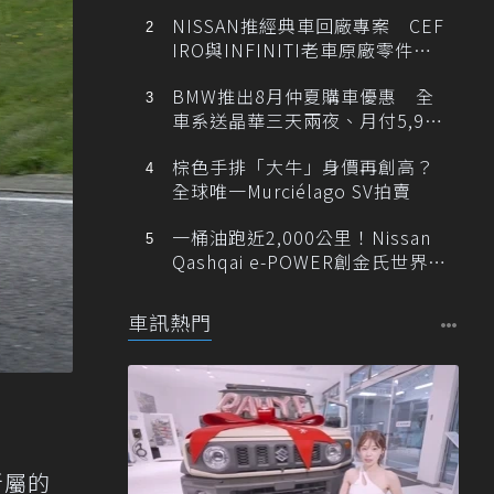
NISSAN推經典車回廠專案 CEF
IRO與INFINITI老車原廠零件最
低1折
BMW推出8月仲夏購車優惠 全
車系送晶華三天兩夜、月付5,900
元起
棕色手排「大牛」身價再創高？
全球唯一Murciélago SV拍賣
一桶油跑近2,000公里！Nissan
Qashqai e-POWER創金氏世界紀
錄
車訊熱門
所屬的