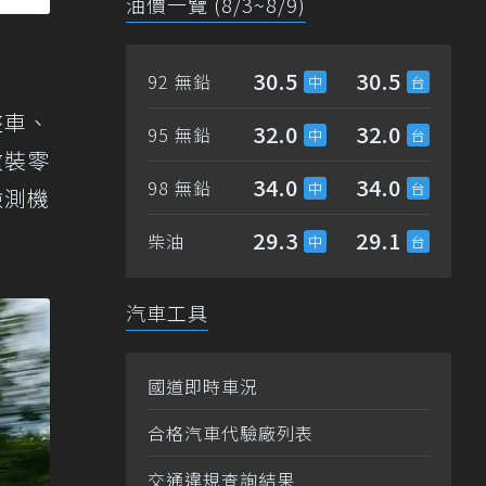
油價一覽 (8/3~8/9)
30.5
30.5
92 無鉛
整車、
32.0
32.0
95 無鉛
散裝零
34.0
34.0
98 無鉛
檢測機
29.3
29.1
柴油
汽車工具
國道即時車況
合格汽車代驗廠列表
交通違規查詢結果