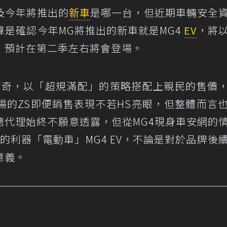
及今年將推出的
新車
是哪一台，但近期車輛安全
算是確認今年MG將推出的新車就是MG4
EV
，將
，預計在第二季左右將會登場。
驚奇，以「超規滿配」的策略搭配上親民的售價
場的ZS即便銷售表現不若HS亮眼，但整體而言
總代理始終不願意透露，但從MG4現身車安網的
的利器「電動車」MG4 EV，不論是對於品牌後
意義。