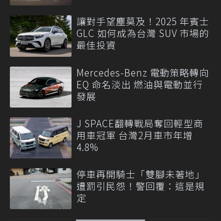
讓對手望塵莫及！2025 年賓士
GLC 如何成為台灣 SUV 市場的
最佳投資
Mercedes-Benz 電動策略轉向
EQ 命名淡出 燃油與電動並行
發展
J SPACE翻轉戰局奪回輕型商
用車冠軍 台灣2月車市年增
4.8%
停車再開騎士「雙腳未著地」
遭罰引民怨！警回覆：這是規
定