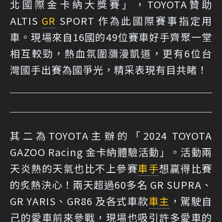
北國際金卡納大獎賽」，TOYOTA贊助
ALTIS
GR
SPORT 作為此國際賽事指定用
車。現場來自16國的49位賽車好手齊聚一堂
相互較勁，熱血氛圍瀰漫凱道，更有6位台
灣國手出賽為國爭光，精采表現有目共睹！
其二為TOYOTA主辦的「2024 TOYOTA
GAZOO Racing 金卡納體驗活動」。活動兩
天炎熱的天氣也比不上參賽
車手
想贏得比賽
的炙熱決心！兩天超過60多名 GR SUPRA、
GR YARIS、GR86 及各式車款
車主
，駕駛自
己的愛車前來參戰，現場也吸引許多愛車的