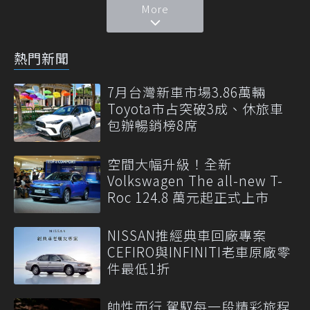
More
熱門新聞
7月台灣新車市場3.86萬輛
Toyota市占突破3成、休旅車
包辦暢銷榜8席
空間大幅升級！全新
Volkswagen The all-new T-
Roc 124.8 萬元起正式上市
NISSAN推經典車回廠專案
CEFIRO與INFINITI老車原廠零
件最低1折
帥性而行 駕馭每一段精彩旅程