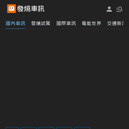
國內車訊
發燒試駕
國際車訊
電能世界
交通新訊