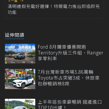
下一篇
→
清明連假充電好選擇！特爾電力推出即插即充
功能
延伸閱讀
Ford 8月購車優惠開跑
Territory升級三件組、Ranger
享零利率
7月台灣新車市場3.86萬輛
Toyota市占突破3成、休旅車
包辦暢銷榜8席
上半年這些車最暢銷 國產進口
TOP10出爐！