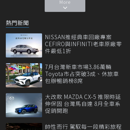
More
熱門新聞
NISSAN推經典車回廠專案
CEFIRO與INFINITI老車原廠零
件最低1折
7月台灣新車市場3.86萬輛
Toyota市占突破3成、休旅車
包辦暢銷榜8席
大改款 MAZDA CX-5 推限時延
伸保固 台灣馬自達 8月全車系
促銷開跑
帥性而行 駕馭每一段精彩旅程