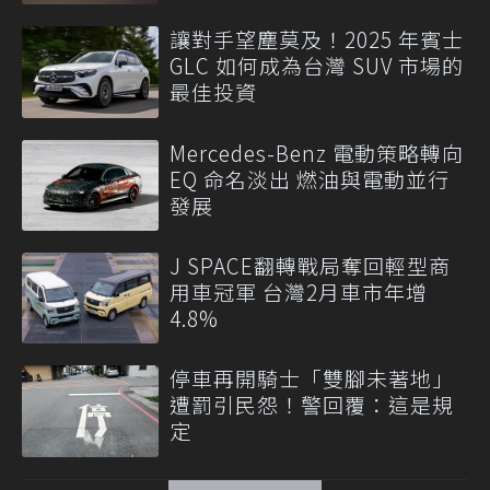
讓對手望塵莫及！2025 年賓士
GLC 如何成為台灣 SUV 市場的
最佳投資
Mercedes-Benz 電動策略轉向
EQ 命名淡出 燃油與電動並行
發展
J SPACE翻轉戰局奪回輕型商
用車冠軍 台灣2月車市年增
4.8%
停車再開騎士「雙腳未著地」
遭罰引民怨！警回覆：這是規
定