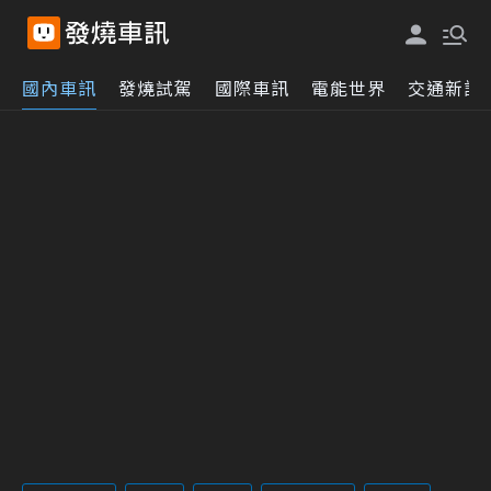
國內車訊
發燒試駕
國際車訊
電能世界
交通新訊