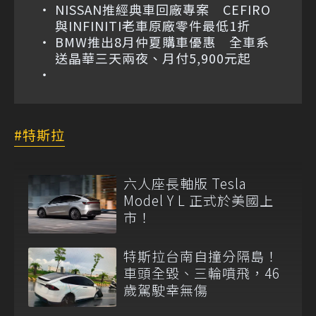
NISSAN推經典車回廠專案 CEFIRO
與INFINITI老車原廠零件最低1折
BMW推出8月仲夏購車優惠 全車系
送晶華三天兩夜、月付5,900元起
特斯拉
六人座長軸版 Tesla
Model Y L 正式於美國上
市！
特斯拉台南自撞分隔島！
車頭全毀、三輪噴飛，46
歲駕駛幸無傷