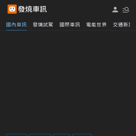
國內車訊
發燒試駕
國際車訊
電能世界
交通新訊