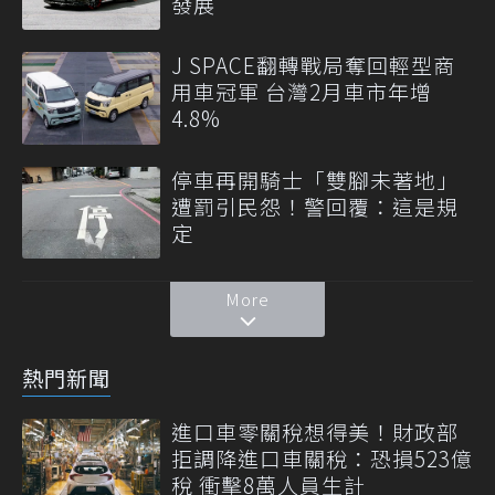
發展
J SPACE翻轉戰局奪回輕型商
用車冠軍 台灣2月車市年增
4.8%
停車再開騎士「雙腳未著地」
遭罰引民怨！警回覆：這是規
定
More
熱門新聞
進口車零關稅想得美！財政部
拒調降進口車關稅：恐損523億
稅 衝擊8萬人員生計