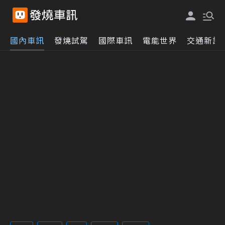
國內車訊
發燒試駕
國際車訊
電能世界
交通新訊