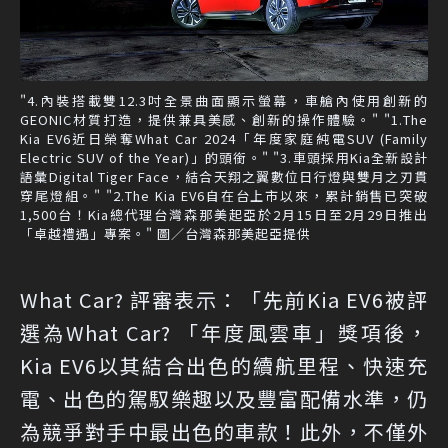
"4.內裝搭載雙12.3吋全景曲面顯示螢幕，車艙內使用創新的
GEONIC材質打造，提供兼具美感、創新的操作體驗。" "1.The
Kia EV6近日榮奪What Car 2024「年度家庭純電SUV (Family
Electric SUV of the Year)」的頭銜。" "3.車頭採用Kia全新設計
語彙Digital Tiger Face，結合天翔之翼數位日行燈與雙月之刃貫
穿尾燈組。" "2.The Kia EV6自在台上市以來，累計銷售已突破
1,500台！Kia總代理台灣森那美起亞於2月15日至2月29日推出
「卓越禮遇」專案。" 圖／台灣森那美起亞提供
What Car? 評審表示：「先前Kia EV6被評
選為What Car? 「年度風雲車」獎項後，
Kia EV6以其結合出色的續航里程、快速充
電、出色的駕馭樂趣以及豐富配備水準，仍
為競爭對手中最出色的車款！此外，不僅外