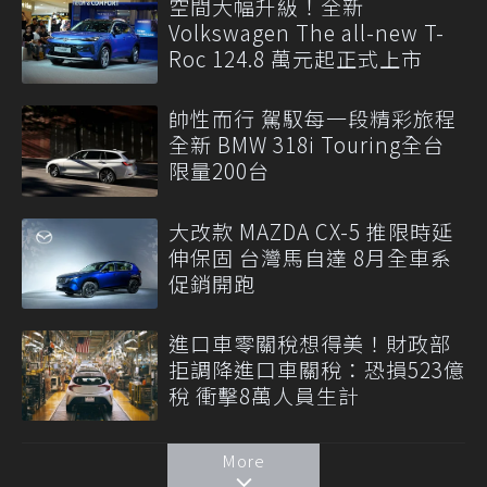
空間大幅升級！全新
Volkswagen The all-new T-
Roc 124.8 萬元起正式上市
帥性而行 駕馭每一段精彩旅程
全新 BMW 318i Touring全台
限量200台
大改款 MAZDA CX-5 推限時延
伸保固 台灣馬自達 8月全車系
促銷開跑
進口車零關稅想得美！財政部
拒調降進口車關稅：恐損523億
稅 衝擊8萬人員生計
More