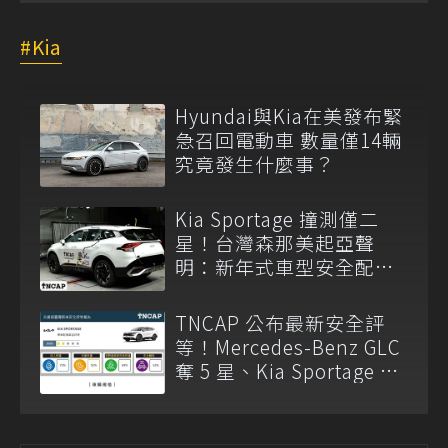
Kia
Hyundai與Kia在美發布緊
急召回電動車 數量僅14輛
究竟發生什麼事？
Kia Sportage 撞測僅二
星！台灣森那美起亞聲
明：新年式車型安全配備
已調整
TNCAP 公布最新安全評
等！Mercedes-Benz GLC
奪 5 星、Kia Sportage 僅
獲 2 星