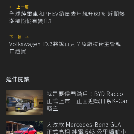
←
上一篇
全球純電車和PHEV銷量去年飆升69% 近期熱
潮卻悄悄有變化?
下一篇
→
Volkswagen ID.3將說再見？原廠技術主管親
口證實
延伸閱讀
就是要侵門踏戶！BYD Racco
正式上市 正面迎戰日系K-Car
霸主
大改款 Mercedes-Benz GLA
正式亮相 純電 643 公里續航小