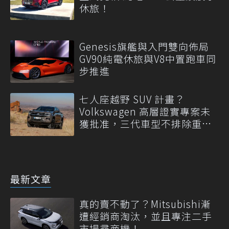
休旅！
Genesis旗艦與入門雙向佈局
GV90純電休旅與V8中置跑車同
步推進
七人座越野 SUV 計畫？
Volkswagen 高層證實專案未
獲批准，三代車型不排除重
啟！
最新文章
真的賣不動了？Mitsubishi漸
遭經銷商淘汰，並且專注二手
市場尋商機！