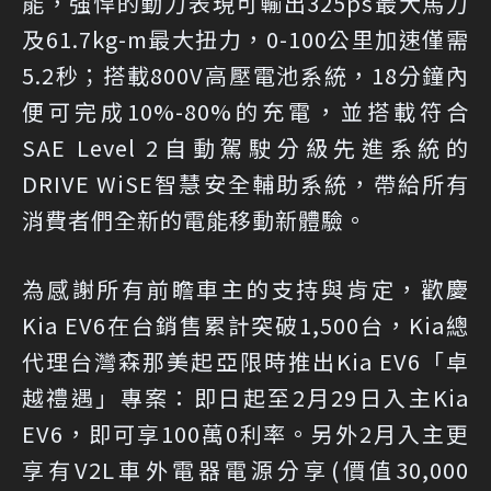
能，強悍的動力表現可輸出325ps最大馬力
及61.7kg-m最大扭力，0-100公里加速僅需
5.2秒；搭載800V高壓電池系統，18分鐘內
便可完成10%-80%的充電，並搭載符合
SAE Level 2自動駕駛分級先進系統的
DRIVE WiSE智慧安全輔助系統，帶給所有
消費者們全新的電能移動新體驗。
為感謝所有前瞻車主的支持與肯定，歡慶
Kia EV6在台銷售累計突破1,500台，Kia總
代理台灣森那美起亞限時推出Kia EV6「卓
越禮遇」專案：即日起至2月29日入主Kia
EV6，即可享100萬0利率。另外2月入主更
享有V2L車外電器電源分享(價值30,000