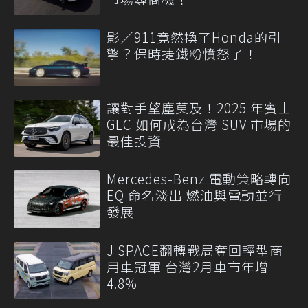
影／911竟然換了Honda的引
擎？保時捷鐵粉憤怒了！
讓對手望塵莫及！2025 年賓士
GLC 如何成為台灣 SUV 市場的
最佳投資
Mercedes-Benz 電動策略轉向
EQ 命名淡出 燃油與電動並行
發展
J SPACE翻轉戰局奪回輕型商
用車冠軍 台灣2月車市年增
4.8%