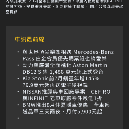
內裝搭載雙12.3吋全景曲面顯示螢幕，車艙內使用創新的GEONIC
材質打造，提供兼具美感、創新的操作體驗。 圖／台灣森那美起
亞提供
車訊最前線
與世界頂尖樂團相遇 Mercedes-Benz
Pass 白金會員優先購票維也納愛樂
動力與底盤全面進化 Aston Martin
DB12 S 售 1,488 萬元起正式登台
Kia Stonic前7月銷量年增145%
79.9萬元起再送電子後視鏡
NISSAN推經典車回廠專案 CEFIRO
與INFINITI老車原廠零件最低1折
BMW推出8月仲夏購車優惠 全車系
送晶華三天兩夜、月付5,900元起