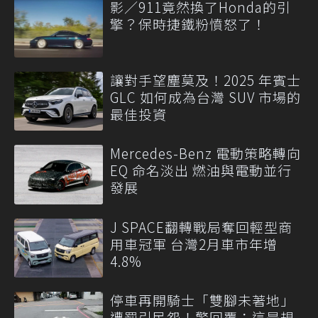
影／911竟然換了Honda的引
擎？保時捷鐵粉憤怒了！
讓對手望塵莫及！2025 年賓士
GLC 如何成為台灣 SUV 市場的
最佳投資
Mercedes-Benz 電動策略轉向
EQ 命名淡出 燃油與電動並行
發展
J SPACE翻轉戰局奪回輕型商
用車冠軍 台灣2月車市年增
4.8%
停車再開騎士「雙腳未著地」
遭罰引民怨！警回覆：這是規