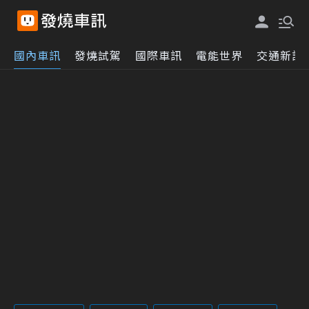
國內車訊
發燒試駕
國際車訊
電能世界
交通新訊