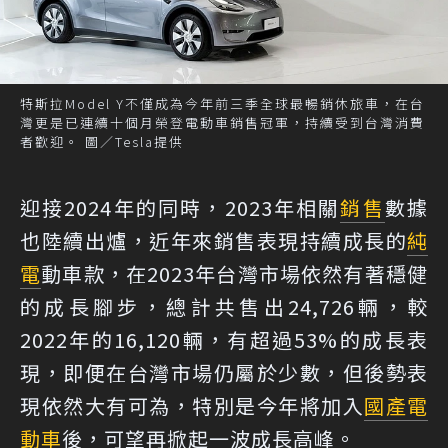
特斯拉Model Y不僅成為今年前三季全球最暢銷休旅車，在台
灣更是已連續十個月榮登電動車銷售冠軍，持續受到台灣消費
者歡迎。 圖／Tesla提供
迎接2024年的同時，2023年相關
銷售
數據
也陸續出爐，近年來銷售表現持續成長的
純
電
動車款，在2023年台灣市場依然有著穩健
的成長腳步，總計共售出24,726輛，較
2022年的16,120輛，有超過53%的成長表
現，即便在台灣市場仍屬於少數，但後勢表
現依然大有可為，特別是今年將加入
國產
電
動車
後，可望再掀起一波成長高峰。