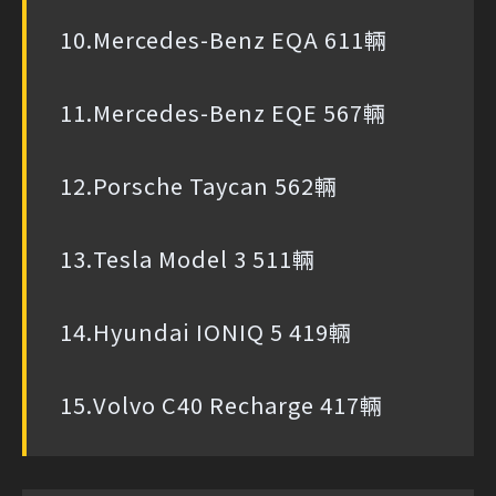
10.Mercedes-Benz EQA 611輛
11.Mercedes-Benz EQE 567輛
12.Porsche Taycan 562輛
13.Tesla Model 3 511輛
14.Hyundai IONIQ 5 419輛
15.Volvo C40 Recharge 417輛