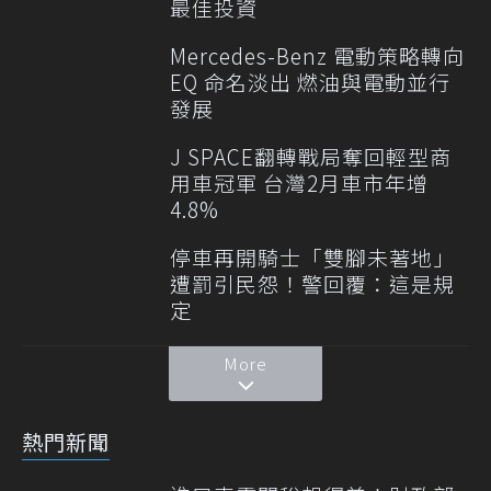
最佳投資
Mercedes-Benz 電動策略轉向
EQ 命名淡出 燃油與電動並行
發展
J SPACE翻轉戰局奪回輕型商
用車冠軍 台灣2月車市年增
4.8%
停車再開騎士「雙腳未著地」
遭罰引民怨！警回覆：這是規
定
More
熱門新聞