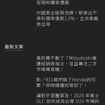
容限時購車禮遇
中國車企極限洗牌！新車出不
停利潤率僅剩1.5%，主流車廠
急出海
最新文章
真的賣不動了？Mitsubishi漸
遭經銷商淘汰，並且專注二手
市場尋商機！
影／911竟然換了Honda的引
擎？保時捷鐵粉憤怒了！
讓對手望塵莫及！2025 年賓士
GLC 如何成為台灣 SUV 市場的