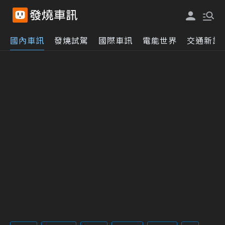
國內車訊
發燒試駕
國際車訊
電能世界
交通新訊