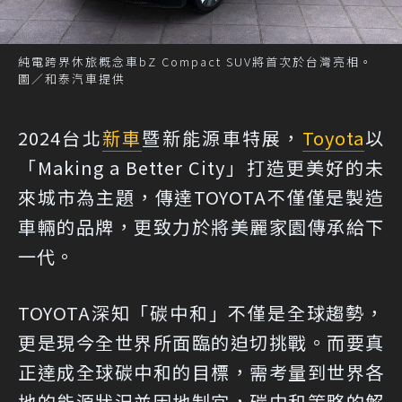
純電跨界休旅概念車bZ Compact SUV將首次於台灣亮相。
圖／和泰汽車提供
2024台北
新車
暨新能源車特展，
Toyota
以
「Making a Better City」打造更美好的未
來城市為主題，傳達TOYOTA不僅僅是製造
車輛的品牌，更致力於將美麗家園傳承給下
一代。
TOYOTA深知「碳中和」不僅是全球趨勢，
更是現今全世界所面臨的迫切挑戰。而要真
正達成全球碳中和的目標，需考量到世界各
地的能源狀況並因地制宜，碳中和策略的解