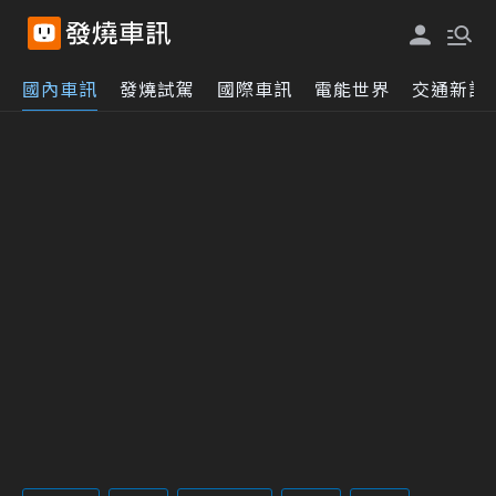
國內車訊
發燒試駕
國際車訊
電能世界
交通新訊