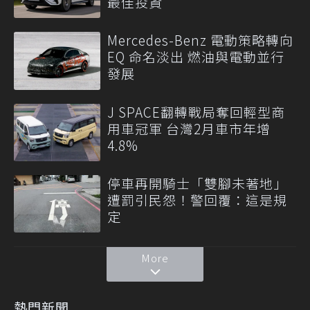
最佳投資
Mercedes-Benz 電動策略轉向
EQ 命名淡出 燃油與電動並行
發展
J SPACE翻轉戰局奪回輕型商
用車冠軍 台灣2月車市年增
4.8%
停車再開騎士「雙腳未著地」
遭罰引民怨！警回覆：這是規
定
More
熱門新聞