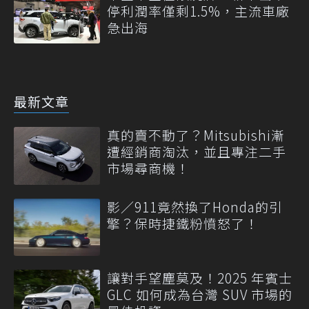
停利潤率僅剩1.5%，主流車廠
急出海
最新文章
真的賣不動了？Mitsubishi漸
遭經銷商淘汰，並且專注二手
市場尋商機！
影／911竟然換了Honda的引
擎？保時捷鐵粉憤怒了！
讓對手望塵莫及！2025 年賓士
GLC 如何成為台灣 SUV 市場的