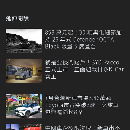
延伸閱讀
858 萬元起！30 項黑化細節加
持 26 年式 Defender OCTA
Black 限量 5 席登台
就是要侵門踏戶！BYD Racco
正式上市 正面迎戰日系K-Car
霸主
7月台灣新車市場3.86萬輛
Toyota市占突破3成、休旅車
包辦暢銷榜8席
中國車企極限洗牌！新車出不