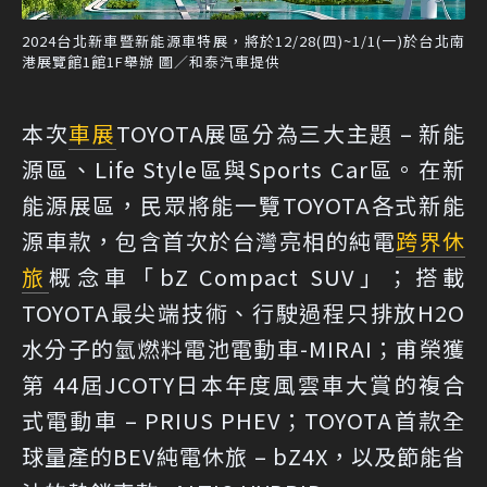
2024台北新車暨新能源車特展，將於12/28(四)~1/1(一)於台北南
港展覽館1館1F舉辦 圖／和泰汽車提供
本次
車展
TOYOTA展區分為三大主題 – 新能
源區、Life Style區與Sports Car區。在新
能源展區，民眾將能一覽TOYOTA各式新能
源車款，包含首次於台灣亮相的純電
跨界休
旅
概念車「bZ Compact SUV」；搭載
TOYOTA最尖端技術、行駛過程只排放H2O
水分子的氫燃料電池電動車-MIRAI；甫榮獲
第 44屆JCOTY日本年度風雲車大賞的複合
式電動車 – PRIUS PHEV；TOYOTA首款全
球量產的BEV純電休旅 – bZ4X，以及節能省