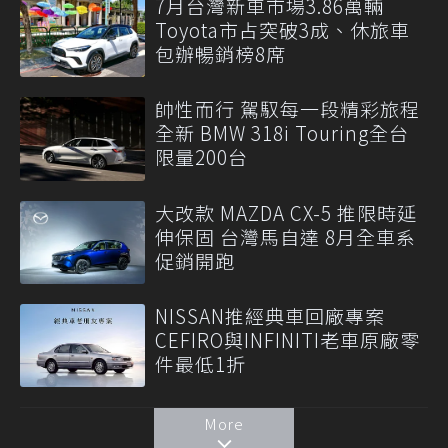
7月台灣新車市場3.86萬輛
Toyota市占突破3成、休旅車
包辦暢銷榜8席
帥性而行 駕馭每一段精彩旅程
全新 BMW 318i Touring全台
限量200台
大改款 MAZDA CX-5 推限時延
伸保固 台灣馬自達 8月全車系
促銷開跑
NISSAN推經典車回廠專案
CEFIRO與INFINITI老車原廠零
件最低1折
More