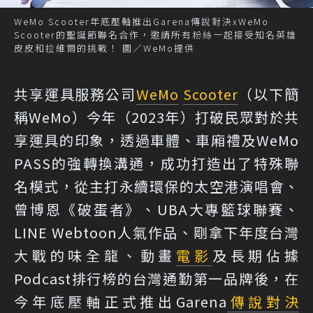
WeMo Scooter年底壓軸推出Garena傳說對決xWeMo
Scooter的聖誕節聯名合作，邀請所有粉絲一起接受知名英雄
皮皮和拉維爾的挑戰！ 圖／WeMo提供
共享運具服務公司
WeMo
Scooter
（以下簡
稱WeMo）今年（2023年）打破民眾對於共
享運具的印象，透過車體、車廂禮及WeMo
PASS的強轉換溝通，成功打造出了特殊聯
名模式，從主打永續環保的太空港演唱會、
曾博恩《破蛋者》、UBA大專籃球聯賽、
LINE Webtoon人氣作品、剛拿下年度台灣
大戰的味全龍、動畫
電影
及長期佔據
Podcast排行榜的台灣通勤第一品牌後，在
今年底壓軸正式推出Garena
傳說對決