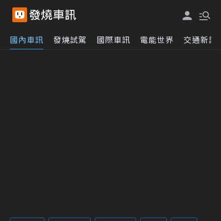
國內車訊
發燒試駕
國際車訊
電能世界
交通新訊