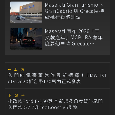
步升級
Maserati GranTurismo 、
GranCabrio 與 Grecale 持
續進行道路測試
Maserati 宣布 2026「三
叉戟之年」MCPURA 奪年
度夢幻車款 Grecale
Nerissimo 台幣 379 萬元
起 10 席限定
←
上一篇
入門純電豪華休旅最新選擇！BMW iX1
eDrive20折台幣170萬內正式發表
下一篇
→
小改款Ford F-150登場 新增多角度貨斗尾門
入門款為2.7升EcoBoost V6引擎