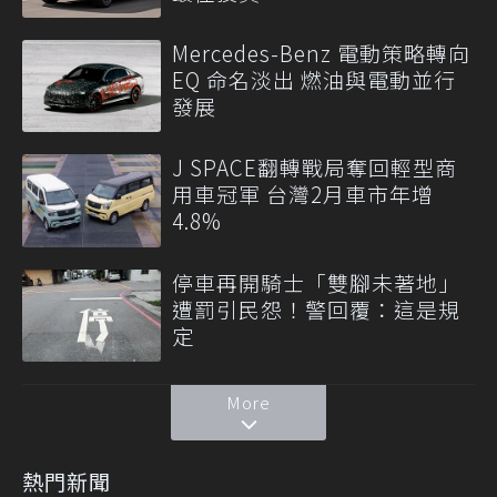
Mercedes-Benz 電動策略轉向
EQ 命名淡出 燃油與電動並行
發展
J SPACE翻轉戰局奪回輕型商
用車冠軍 台灣2月車市年增
4.8%
停車再開騎士「雙腳未著地」
遭罰引民怨！警回覆：這是規
定
More
熱門新聞