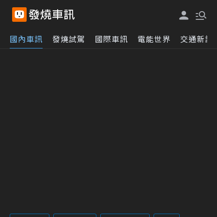
國內車訊
發燒試駕
國際車訊
電能世界
交通新訊