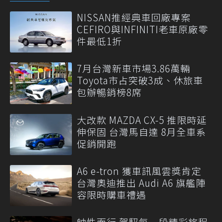
NISSAN推經典車回廠專案
CEFIRO與INFINITI老車原廠零
件最低1折
7月台灣新車市場3.86萬輛
Toyota市占突破3成、休旅車
包辦暢銷榜8席
大改款 MAZDA CX-5 推限時延
伸保固 台灣馬自達 8月全車系
促銷開跑
A6 e-tron 獲車訊風雲獎肯定
台灣奧迪推出 Audi A6 旗艦陣
容限時購車禮遇
帥性而行 駕馭每一段精彩旅程