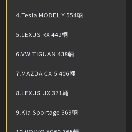
4.Tesla MODEL Y 554輛
5.LEXUS RX 442輛
6.VW TIGUAN 438輛
7.MAZDA CX-5 406輛
8.LEXUS UX 371輛
9.Kia Sportage 369輛
10.VOLVO XC60 365輛