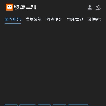
國內車訊
發燒試駕
國際車訊
電能世界
交通新訊