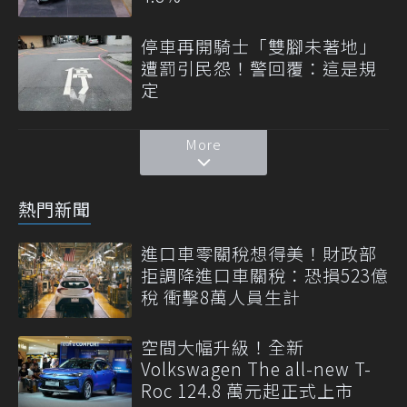
停車再開騎士「雙腳未著地」
遭罰引民怨！警回覆：這是規
定
More
熱門新聞
進口車零關稅想得美！財政部
拒調降進口車關稅：恐損523億
稅 衝擊8萬人員生計
空間大幅升級！全新
Volkswagen The all-new T-
Roc 124.8 萬元起正式上市