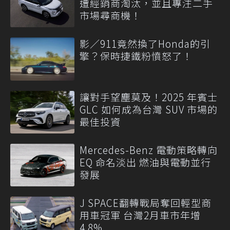
遭經銷商淘汰，並且專注二手
市場尋商機！
影／911竟然換了Honda的引
擎？保時捷鐵粉憤怒了！
讓對手望塵莫及！2025 年賓士
GLC 如何成為台灣 SUV 市場的
最佳投資
Mercedes-Benz 電動策略轉向
EQ 命名淡出 燃油與電動並行
發展
J SPACE翻轉戰局奪回輕型商
用車冠軍 台灣2月車市年增
4.8%