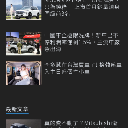
只為純粋」 上市首月銷量躋身
同級前3名
中國車企極限洗牌！新車出不
停利潤率僅剩1.5%，主流車廠
急出海
李多慧在台灣買車了! 捨韓系車
入主日系個性小車
最新文章
真的賣不動了？Mitsubishi漸