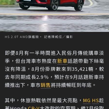
HS 2.0T AWD旗艦版。 記者陳威任／攝影
即便8月有一半時間進入民俗月傳統購車淡
季，但台灣車市熱度在
新車
話題帶動下絲毫
沒有降溫，8月份掛牌數來到35,421輛，較
去年同期成長2.9％，預計在9月話題新車持
續推出下，車市
銷售
將持續暢旺到年底。
其中，休旅熱戰依然是最大亮點，
MG
HS
趁
著Honda
CR-V
大改款的空窗期、繼7月份取