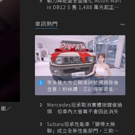
動力與底盤全面進化 Aston Mart
in DB12 S 售 1,488 萬元起正式
登台
車訊熱門
李多慧大方公開車牌號碼揭背後
含意！粉絲讚：忘記停哪還能幫
忙找車
Mercedes坦承取消實體按鍵做過
 圖／
頭 但車內大螢幕不會因此消失
Subaru坦承性能車「變得太無
聊」成立全新性能部門，三款手