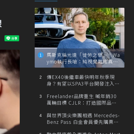
線
馬斯克稱光達「徒勞之舉」！Wa
ymo執行長嗆：純視覺難達真正
自動駕駛
傳EX40後繼車最快明年秋季現
身？有望以SPA3平台開發注入80
0V動力
Freelander品牌重生 喊年銷30
萬輛目標 CJLR：打造國際品牌
半數銷量來自全球！
與世界頂尖樂團相遇 Mercedes-
Benz Pass 白金會員優先購票維
也納愛樂