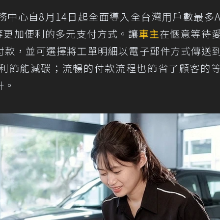
務中心自8月14日起全面導入全台灣用戶數最多Ap
e Pay等更加便利的多元支付方式。讓
車主
在愜意等待
付款，並可選擇將工單明細以電子郵件方式傳送
利節能減碳；流暢的付款流程也節省了顧客的
升。