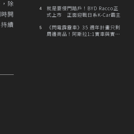
排跑車開發中！
務，除
就是要侵門踏戶！BYD Racco正
同時開
式上市 正面迎戰日系K-Car霸主
將持續
《閃電霹靂車》35 週年計畫只剩
周邊商品！阿斯拉1:1實車與實體
展覽雙雙喊卡