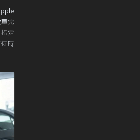
ple
愛車完
到指定
等待時