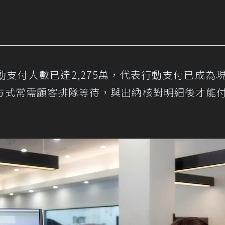
支付人數已達2,275萬，代表行動支付已成為
方式常需顧客排隊等待，與出納核對明細後才能