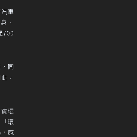
斯汽車
現身、
700
遷，同
如此，
落實環
：「環
遇，感