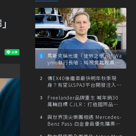
華」
馬斯克稱光達「徒勞之舉」！Wa
ymo執行長嗆：純視覺難達真正
自動駕駛
傳EX40後繼車最快明年秋季現
身？有望以SPA3平台開發注入80
0V動力
Freelander品牌重生 喊年銷30
萬輛目標 CJLR：打造國際品牌
半數銷量來自全球！
與世界頂尖樂團相遇 Mercedes-
Benz Pass 白金會員優先購票維
也納愛樂