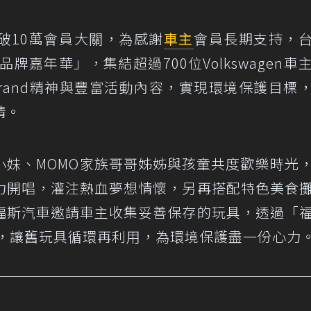
破10萬會員大關，為感謝
車主
會員長期支持，
品牌嘉年華」，集結超過700位Volkswagen車
Brand精神與豐富活動內容，實現環境保護目標
情。
小妹、MOMO家族哥哥姊姊與孩童共度歡樂時光
力開唱，灌注熱血夢想情懷，另再搭配特色美食
福斯汽車邀請車主收集妥善保存的玩具，透過「
具，讓舊玩具循環再利用，為環境保護盡一份心力