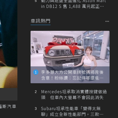
動力與底盤全面進化 Aston Mart
in DB12 S 售 1,488 萬元起正式
登台
車訊熱門
李多慧大方公開車牌號碼揭背後
含意！粉絲讚：忘記停哪還能幫
忙找車
Mercedes坦承取消實體按鍵做過
頭 但車內大螢幕不會因此消失
福斯汽車
Subaru坦承性能車「變得太無
聊」成立全新性能部門，三款手