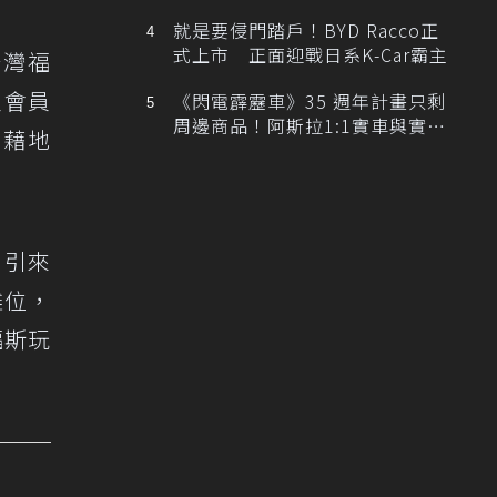
排跑車開發中！
就是要侵門踏戶！BYD Racco正
式上市 正面迎戰日系K-Car霸主
台灣福
主會員
《閃電霹靂車》35 週年計畫只剩
周邊商品！阿斯拉1:1實車與實體
，藉地
展覽雙雙喊卡
，引來
攤位，
福斯玩
。