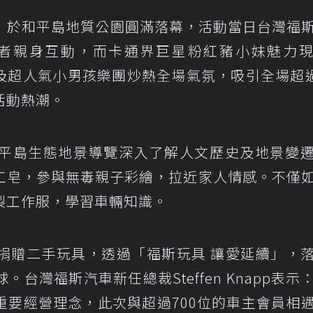
牌嘉年華」於和平島地質公園圓滿落幕，活動當日台灣福
p與消費者親身互動，而卡通界巨星粉紅豬小妹魅力
及超人氣小男孩樂團炒熱全場氣氛，吸引全場超過
活動熱潮。
平島生態地景導覽深入了解人文歷史及地景變
工皂，參與無毒親子彩繪，拉近家人情感。不僅
製工作服，學習車輛知識。
捐贈二手玩具，透過「福斯玩具 讓愛延續」，
台灣福斯汽車新任總裁Steffen Knapp表示
重要經營理念，此次與超過700位的車主會員相