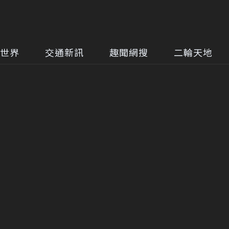
世界
交通新訊
趣聞網搜
二輪天地