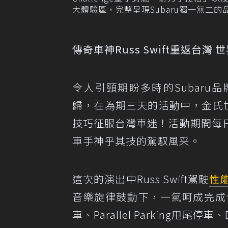
大體驗區，完整呈現Subaru獨一無二
傳奇車神Russ Swift重返台灣
令人引頸期盼多時的Subaru品
歸，在為期三天的活動中，金氏世界
技巧征服台灣車迷！活動期間每
車手神乎其技的駕馭風采。
這次的演出中Russ Swift駕駛
性
音樂旋律鼓動下，一氣呵成完成令人驚心
車、Parallel Parking甩尾停車、