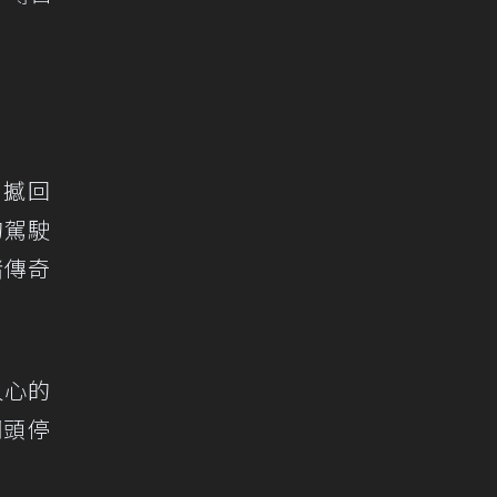
震撼回
的駕駛
睹傳奇
人心的
調頭停