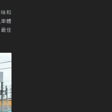
胎味和
上車體
出最佳