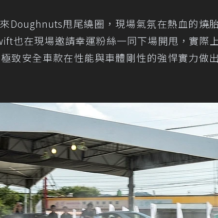
帶來Doughnuts甩尾繞圈，現場氣氛在熱血的燒
Swift也在現場邀請幸運粉絲一同下場開甩，實際
ru極致安全車款在性能與車體剛性的強悍實力做