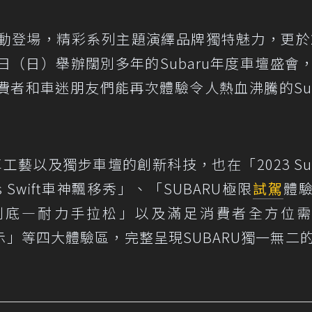
動登場，精彩系列主題演繹品牌獨特魅力，更於2
13日（日）舉辦闊別多年的Subaru年度車壇盛會
者和車迷朋友們能再次體驗令人熱血沸騰的Sub
車工藝以及獨步車壇的創新科技，也在「2023 Sub
Swift車神飄移秀」、「SUBARU極限
試駕
體
enge堅手到底—耐力手拉松」以及滿足消費者全方位
示」等四大體驗區，完整呈現SUBARU獨一無二