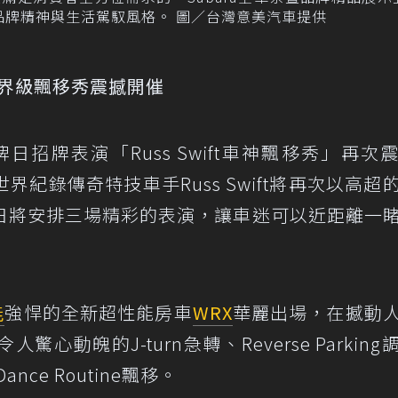
的品牌精神與生活駕馭風格。 圖／台灣意美汽車提供
 世界級飄移秀震撼開催
牌日招牌表演「Russ Swift車神飄移秀」再次
紀錄傳奇特技車手Russ Swift將再次以高超
日將安排三場精彩的表演，讓車迷可以近距離一
能
強悍的全新超性能房車
WRX
華麗出場，在撼動
動魄的J-turn急轉、Reverse Parking
Dance Routine飄移。