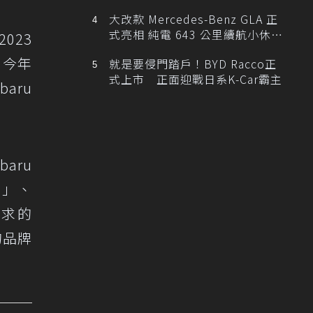
大改款 Mercedes-Benz GLA 正
式亮相 純電 643 公里續航小休
023
旅！
，今年
就是要侵門踏戶！BYD Racco正
式上市 正面迎戰日系K-Car霸主
aru
aru
驗」、
需求的
的品牌