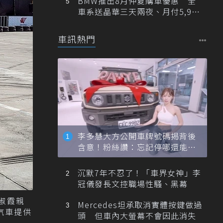
BMW推出8月仲夏購車優惠 全
車系送晶華三天兩夜、月付5,900
元起
車訊熱門
李多慧大方公開車牌號碼揭背後
含意！粉絲讚：忘記停哪還能幫
忙找車
沉默7年不忍了！「車界女神」李
冠儀發長文控職場性騷、黑幕
方淑霞親
Mercedes坦承取消實體按鍵做過
汽車提供
頭 但車內大螢幕不會因此消失