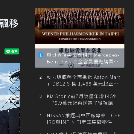
神飄移
與世界頂尖樂團相遇 Mercedes-
Benz Pass 白金會員優先購票維
也納愛樂
動力與底盤全面進化 Aston Mart
in DB12 S 售 1,488 萬元起正式
登台
Kia Stonic前7月銷量年增145%
79.9萬元起再送電子後視鏡
NISSAN推經典車回廠專案 CEF
IRO與INFINITI老車原廠零件最
低1折