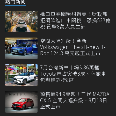
熱門新聞
進口車零關稅想得美！財政部
拒調降進口車關稅：恐損523億
稅 衝擊8萬人員生計
空間大幅升級！全新
Volkswagen The all-new T-
Roc 124.8 萬元起正式上市
7月台灣新車市場3.86萬輛
Toyota市占突破3成、休旅車
包辦暢銷榜8席
預售價94.9萬起！三代 MAZDA
CX-5 空間大幅升級、8月18日
正式上市