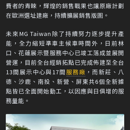
費者的青睞，輝煌的銷售戰果也讓原廠計劃
在歐洲選址建廠，持續擴展銷售版圖。
未來MG Taiwan除了持續努力逐步提升產
能，全力縮短準車主候車時間外，日前林
口、花蓮展示暨服務中心已竣工落成並展開
營運，目前全台經銷拓點已完成佈建至全台
13間展示中心與17間
服務廠
，而新莊、八
德、沙鹿、南投、新營、屏東共6個全新據
點皆已全面開始動工，以因應與日俱增的服
務量能。