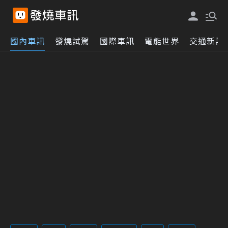
國內車訊
發燒試駕
國際車訊
電能世界
交通新訊