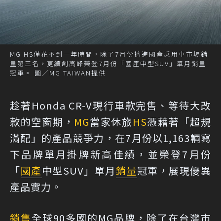
MG HS僅花不到一年時間，除了7月份擠進國產乘用車市場銷
量第三名，更續創高峰榮登7月份「國產中型SUV」單月銷量
冠軍。 圖／MG TAIWAN提供
趁著Honda CR-V現行車款完售、等待大改
款的空窗期，
MG
當家休旅
HS
憑藉著「超規
滿配」的產品競爭力，在7月份以1,163輛寫
下品牌單月掛牌新高佳績，並榮登7月份
「
國產
中型SUV」單月
銷量
冠軍，展現優異
產品實力。
銷售
全球90多國的MG品牌，除了在台灣市