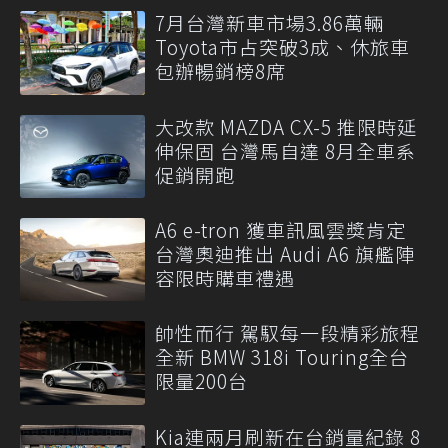
7月台灣新車市場3.86萬輛
Toyota市占突破3成、休旅車
包辦暢銷榜8席
大改款 MAZDA CX-5 推限時延
伸保固 台灣馬自達 8月全車系
促銷開跑
A6 e-tron 獲車訊風雲獎肯定
台灣奧迪推出 Audi A6 旗艦陣
容限時購車禮遇
帥性而行 駕馭每一段精彩旅程
全新 BMW 318i Touring全台
限量200台
Kia連兩月刷新在台銷量紀錄 8