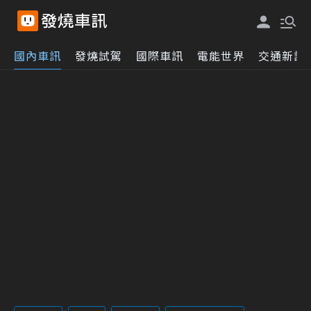
國內車訊
發燒試駕
國際車訊
電能世界
交通新訊