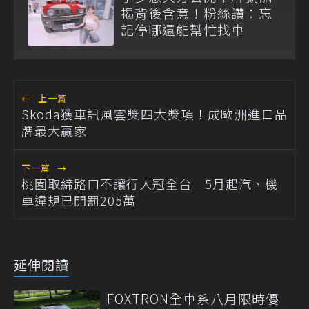
揭背後含意！粉絲讚：忘
記停哪還能幫忙找車
←
上一篇
Skoda獲車訊風雲獎四大獎項！成歐洲進口品
牌最大贏家
下一篇
→
桃園取締路口不讓行人冠全台 5月起汽、機
車違規已開罰205萬
延伸閱讀
FOXTRON全車系八月限時優