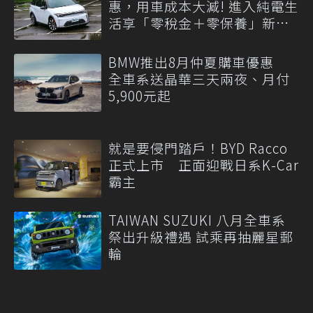
惠，用車成本大減! 進入純電生
活享「零稅金＋零保養」新時
代
BMW推出8月仲夏購車優惠
全車系送晶華三天兩夜、月付
5,900元起
就是要侵門踏戶！BYD Racco
正式上市 正面迎戰日系K-Car
霸主
TAIWAN SUZUKI 八月全車系
祭出升級禮遇 試乘再抽麗星郵
輪