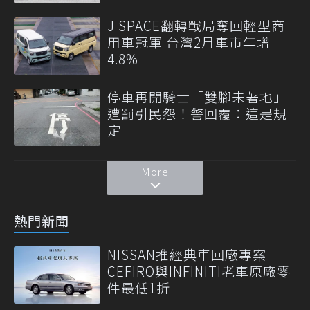
J SPACE翻轉戰局奪回輕型商
用車冠軍 台灣2月車市年增
4.8%
停車再開騎士「雙腳未著地」
遭罰引民怨！警回覆：這是規
定
More
熱門新聞
NISSAN推經典車回廠專案
CEFIRO與INFINITI老車原廠零
件最低1折