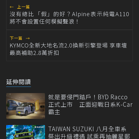
←
上一篇
沒有總比「假」的好？Alpine表示純電A110
將不會設置任何模擬聲浪！
下一篇
→
KYMCO全新大地名流2.0換新引擎登場 享車壇
最高補助2.8萬折扣
延伸閱讀
就是要侵門踏戶！BYD Racco
正式上市 正面迎戰日系K-Car
霸主
TAIWAN SUZUKI 八月全車系
祭出升級禮遇 試乘再抽麗星郵