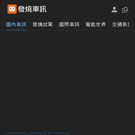
國內車訊
發燒試駕
國際車訊
電能世界
交通新訊