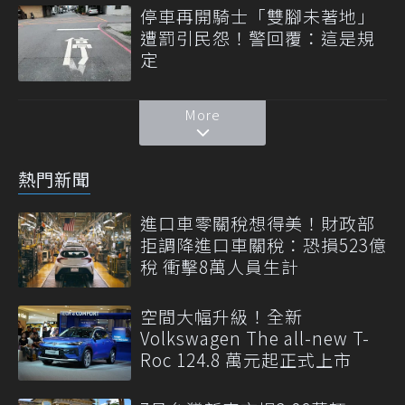
停車再開騎士「雙腳未著地」
遭罰引民怨！警回覆：這是規
定
More
熱門新聞
進口車零關稅想得美！財政部
拒調降進口車關稅：恐損523億
稅 衝擊8萬人員生計
空間大幅升級！全新
Volkswagen The all-new T-
Roc 124.8 萬元起正式上市