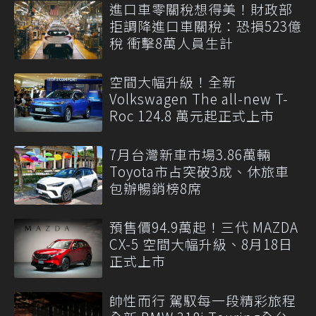
進口車零關稅想得美！財政部
拒調降進口車關稅：恐損523億
稅 衝擊8萬人員生計
空間大幅升級！全新
Volkswagen The all-new T-
Roc 124.8 萬元起正式上市
7月台灣新車市場3.86萬輛
Toyota市占突破3成、休旅車
包辦暢銷榜8席
預售價94.9萬起！三代 MAZDA
CX-5 空間大幅升級、8月18日
正式上市
帥性而行 駕馭每一段精彩旅程