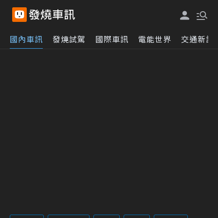
國內車訊
發燒試駕
國際車訊
電能世界
交通新訊