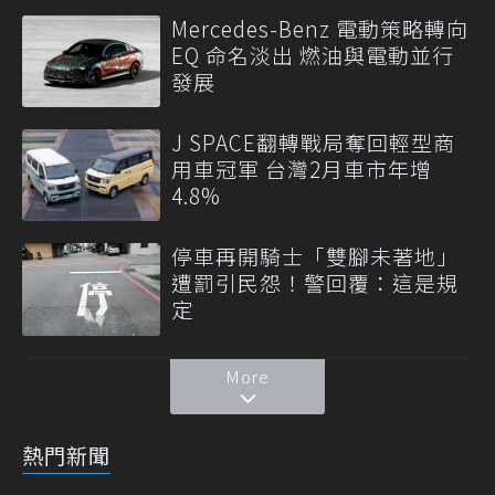
Mercedes-Benz 電動策略轉向
EQ 命名淡出 燃油與電動並行
發展
J SPACE翻轉戰局奪回輕型商
用車冠軍 台灣2月車市年增
4.8%
停車再開騎士「雙腳未著地」
遭罰引民怨！警回覆：這是規
定
More
熱門新聞