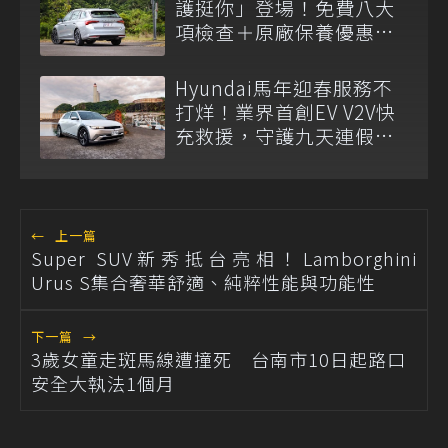
護挺你」登場！免費八大
項檢查＋原廠保養優惠同
步開跑
Hyundai馬年迎春服務不
打烊！業界首創EV V2V快
充救援，守護九天連假走
春出行
←
上一篇
Super SUV新秀抵台亮相！Lamborghini
Urus S集合奢華舒適、純粹性能與功能性
下一篇
→
3歲女童走斑馬線遭撞死 台南市10日起路口
安全大執法1個月