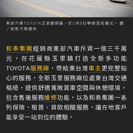
東部汽車TOYOTA玉里服務廠，於5月8日舉辦落成儀式。 圖
／和泰汽車提供
和泰集團
經銷商東部汽車斥資一億三千萬
元，在花蓮縣玉里鎮打造全新多功能
TOYOTA
服務廠
，帶給東台灣
車主
更完整貼
心的服務，全新玉里服務廠位處東台灣交通
樞紐，提供舒適寬敞賞車空間與休憩環境，
包含售後服務
維修
功能，以及和泰集團一系
列保險、租賃、貸款相關服務，讓在地客戶
能享受一站到位的體驗。