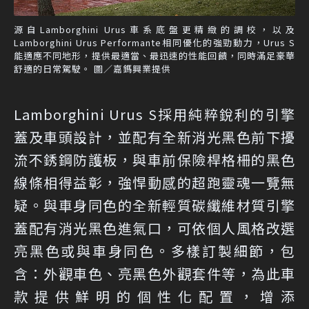
源自Lamborghini Urus車系底盤更精緻的調校，以及
Lamborghini Urus Performante相同優化的強勁動力，Urus S
能適應不同地形，提供最適當、最迅速的性能回饋，同時滿足豪華
舒適的日常駕駛。 圖／嘉鎷興業提供
Lamborghini Urus S採用純粹銳利的引擎
蓋及車頭設計，並配有全新消光黑色前下擾
流不銹鋼防護板，與車前保險桿格柵的黑色
線條相得益彰，強悍動感的超跑靈魂一覽無
疑。與車身同色的全新輕質碳纖維材質引擎
蓋配有消光黑色進氣口，可依個人風格改選
亮黑色或與車身同色。多樣訂製細節，包
含：外觀車色、亮黑色外觀套件等，為此車
款提供鮮明的個性化配置，增添