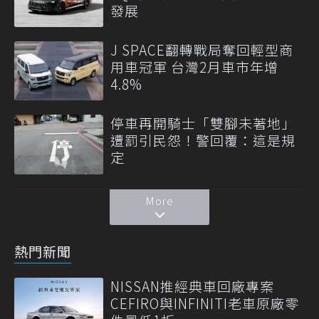
發展
J SPACE翻轉戰局奪回輕型商
用車冠軍 台灣2月車市年增
4.8%
停車再開騎士「雙腳未著地」
遭罰引民怨！警回覆：這是規
定
More
熱門新聞
NISSAN推經典車回廠專案
CEFIRO與INFINITI老車原廠零