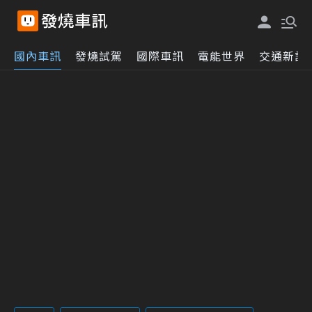
國內車訊
發燒試駕
國際車訊
電能世界
交通新訊