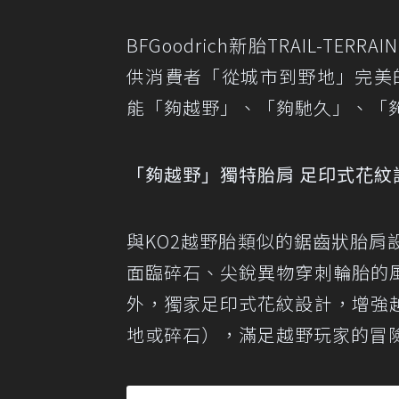
BFGoodrich新胎TRAIL-TER
供消費者「從城市到野地」完美的駕
能「夠越野」、「夠馳久」、「
「夠越野」獨特胎肩 足印式花紋
與KO2越野胎類似的鋸齒狀胎
面臨碎石、尖銳異物穿刺輪胎的
外，獨家足印式花紋設計，增強
地或碎石），滿足越野玩家的冒