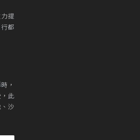
，致力提
出行都
形時，
受，此
地、沙