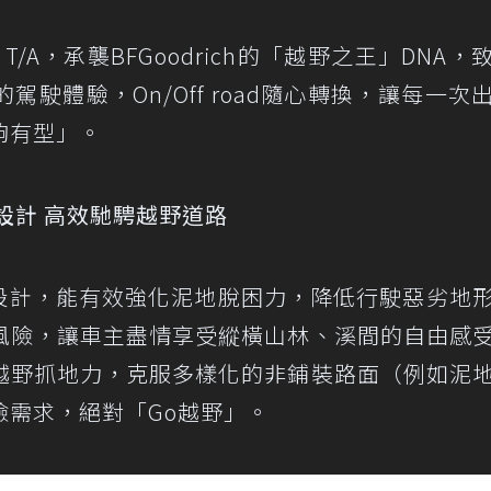
RAIN T/A，承襲BFGoodrich的「越野之王」DNA
駛體驗，On/Off road隨心轉換，讓每一次
夠有型」。
設計 高效馳騁越野道路
肩設計，能有效強化泥地脫困力，降低行駛惡劣地
風險，讓車主盡情享受縱橫山林、溪間的自由感
越野抓地力，克服多樣化的非鋪裝路面（例如泥
險需求，絕對「Go越野」。