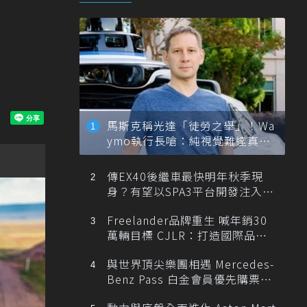
馬斯克稱光達「徒勞之舉」！Wa
ymo執行長嗆：純視覺難達真正
自動駕駛
傳EX40後繼車最快明年秋季現
身？有望以SPA3平台開發注入80
0V動力
Freelander品牌重生 喊年銷30
萬輛目標 CJLR：打造國際品牌
半數銷量來自全球！
與世界頂尖樂團相遇 Mercedes-
Benz Pass 白金會員優先購票維
也納愛樂