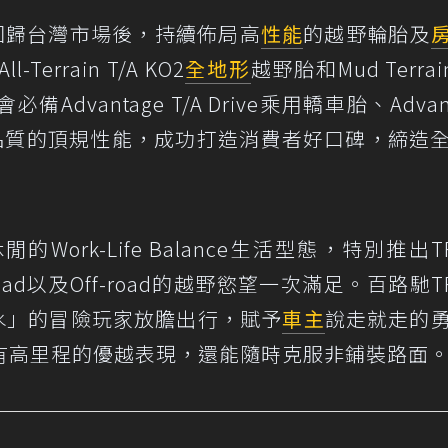
年回歸台灣市場後，持續佈局高
性能
的越野輪胎及
rrain T/A KO2
全地形
越野胎和Mud Terrain
dvantage T/A Drive乘用轎車胎、Advant
以高品質的頂規性能，成功打造消費者好口碑，締造
rk-Life Balance生活型態，特別推出TRA
road以及Off-road的越野慾望一次滿足。百路馳TR
「潛水」的冒險玩家放膽出行，賦予
車主
說走就走的
有高里程的優越表現，還能隨時克服非鋪裝路面