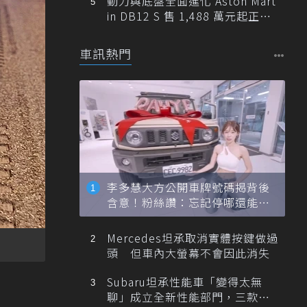
動力與底盤全面進化 Aston Mart
in DB12 S 售 1,488 萬元起正式
登台
車訊熱門
李多慧大方公開車牌號碼揭背後
含意！粉絲讚：忘記停哪還能幫
忙找車
Mercedes坦承取消實體按鍵做過
頭 但車內大螢幕不會因此消失
Subaru坦承性能車「變得太無
聊」成立全新性能部門，三款手