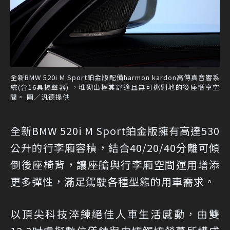
全新BMW 520i M Sport鉑金版配備harmon kardon高傳真音響系
統(含16具揚聲器) ，堆砌出極其舒適且無可挑剔地的後座愜享空
間。 圖／汎德提供
全新BMW 520i M Sport鉑金版擁有高達530
公升的行李廂容積，結合40/20/40分離可傾
倒後座椅背，讓座艙與行李廂空間運用增添
更多彈性，滿足駕駛各種型態的用車需求。
以頂尖科技淬鍊絕佳人車生活感動，由雙