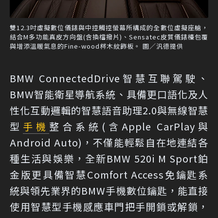
雙12.3吋虛擬數位儀錶與中控觸控螢幕所構成的全數位虛擬座艙，
結合M多功能真皮方向盤(含換檔撥片)、Sensatec皮質儀錶檯包覆
與增添溫暖氣息的Fine-wood梣木紋飾板。 圖／汎德提供
BMW ConnectedDrive智慧互聯駕駛、
BMW智能衛星導航系統、具備更口語化及人
性化互動邏輯的智慧語音助理2.0與無線智慧
型
手機
整合系統(含Apple CarPlay與
Android Auto)，不僅能輕鬆自在地連結各
種生活與娛樂，全新BMW 520i M Sport鉑
金版更具備智慧Comfort Access免鑰匙系
統與領先業界的BMW手機數位鑰匙，能直接
使用智慧型手機感應車門把手開鎖或解鎖，