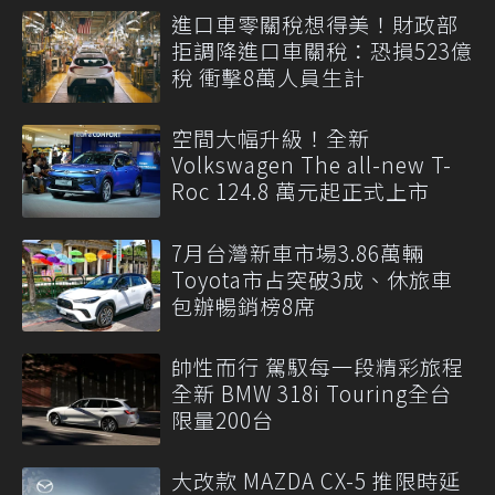
進口車零關稅想得美！財政部
拒調降進口車關稅：恐損523億
稅 衝擊8萬人員生計
空間大幅升級！全新
Volkswagen The all-new T-
Roc 124.8 萬元起正式上市
7月台灣新車市場3.86萬輛
Toyota市占突破3成、休旅車
包辦暢銷榜8席
帥性而行 駕馭每一段精彩旅程
全新 BMW 318i Touring全台
限量200台
大改款 MAZDA CX-5 推限時延