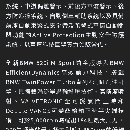
系統、車道偏離警示、前後方車流警示、後
方防追撞系統、自動倒車輔助系統以及具備
前座自動束緊式安全帶及預警式車窗自動關
閉功能的Active Protection主動安全防護
系統，以車壇科技巨擘實力領馭當代。
全新BMW 520i M Sport鉑金版導入BMW
EfficientDynamics高效動力科技，搭載
BMW TwinPower Turbo直列4汽缸汽油引
擎，具備雙渦流單渦輪增壓技術、高精度噴
射、VALVETRONIC全可變氣門正時和
Double-VANOS可變凸輪軸正時等尖端技
術，可於5,000rpm時輸出184匹最大馬力，
290牛頓米的最大扭力則於1,350rpm的低轉