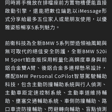
同時將手機放在排檔座前方置物槽便能直接
啟動引擎，還能把數位鑰匙以iMessage形
式分享給最多五位家人或是朋友使用，以優
雅姿態暢享5系列魅力。
前衛科技為全新BMW 5系列塑造領袖風範與
無可取代的絕佳安全防護，全新BMW 520i
M Sport鉑金版採用輕量化高鋼度車身與前
鋁合金雙A臂、後鋁合金多連桿懸吊設計，
標配BMW Personal CoPilot智慧駕駛輔助
科技，包含主動防撞輔助系統與行人偵測、
主動車距定速控制系統、主動車道維持輔
助、壅塞交通輔助系統、車側防撞輔助、路
口車流防撞輔助、閃避轉向輔助、盲點偵測