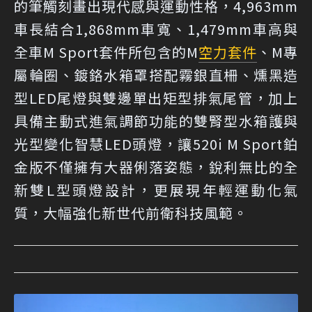
的筆觸刻畫出現代感與運動性格，4,963mm
車長結合1,868mm車寬、1,479mm車高與
全車M Sport套件所包含的M
空力套件
、M專
屬輪圈、鍍鉻水箱罩搭配霧銀直柵、燻黑造
型LED尾燈與雙邊單出矩型排氣尾管，加上
具備主動式進氣調節功能的雙腎型水箱護與
光型變化智慧LED頭燈，讓520i M Sport鉑
金版不僅擁有大器俐落姿態，銳利無比的全
新雙L型頭燈設計，更展現年輕運動化氣
質，大幅強化新世代前衛科技風範。