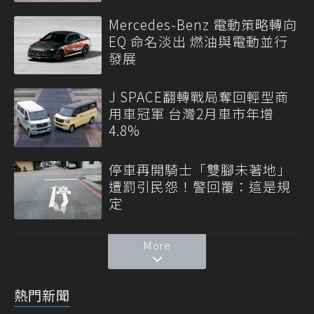
Mercedes-Benz 電動策略轉向
EQ 命名淡出 燃油與電動並行
發展
J SPACE翻轉戰局奪回輕型商
用車冠軍 台灣2月車市年增
4.8%
停車再開騎士「雙腳未著地」
遭罰引民怨！警回覆：這是規
定
More
熱門新聞