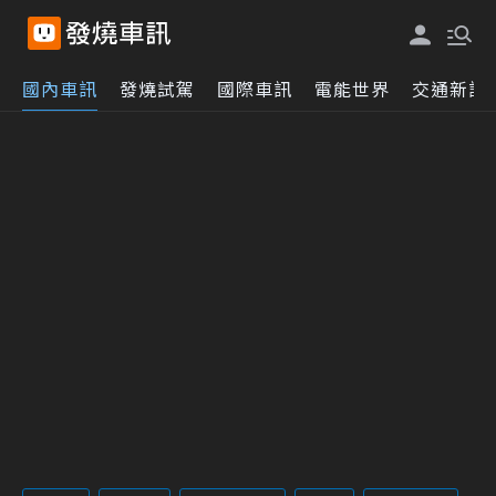
國內車訊
發燒試駕
國際車訊
電能世界
交通新訊