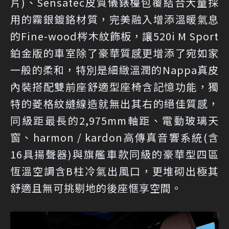
片)、Sensatec皮質儀錶檯包覆結合大量採
用的霧銀鍍鉻材質，完美融入增添溫暖氣息
的Fine-wood梣木紋飾板，讓520i M Sport
鉑金版的車室除了豪華質感更增添了宛如家
一般的柔和，特別是細緻溫潤的Nappa真皮
內裝搭配雙前座舒適型座椅含記憶功能，獨
特的菱格紋縫線造就無出其右的絕佳質感，
同級距最長的2,975mm軸距、電動玻璃天
窗、harmon / kardon高傳真音響系統(含
16具揚聲器)與旗艦車款同級的豪華型四區
恆溫空調含B柱冷氣出風口，更堆砌出極其
舒適且無可挑剔地的後座愜享空間。