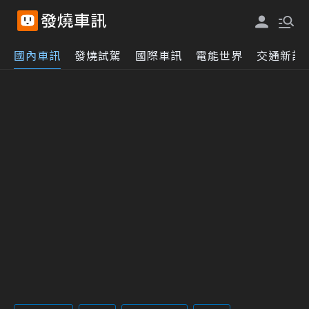
國內車訊
發燒試駕
國際車訊
電能世界
交通新訊