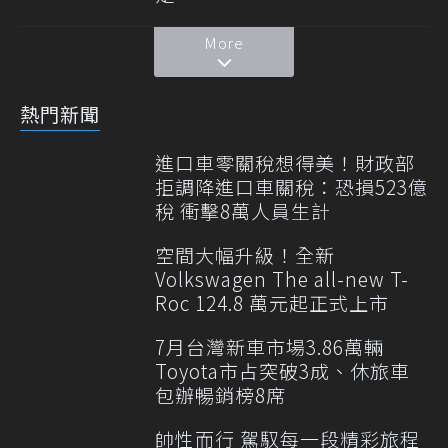
More
熱門新聞
進口車零關稅想得美！財政部
拒調降進口車關稅：恐損523億
稅 衝擊8萬人員生計
空間大幅升級！全新
Volkswagen The all-new T-
Roc 124.8 萬元起正式上市
7月台灣新車市場3.86萬輛
Toyota市占突破3成、休旅車
包辦暢銷榜8席
帥性而行 駕馭每一段精彩旅程