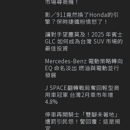
市場尋商機！
影／911竟然換了Honda的引
擎？保時捷鐵粉憤怒了！
讓對手望塵莫及！2025 年賓士
GLC 如何成為台灣 SUV 市場的
最佳投資
Mercedes-Benz 電動策略轉向
EQ 命名淡出 燃油與電動並行
發展
J SPACE翻轉戰局奪回輕型商
用車冠軍 台灣2月車市年增
4.8%
停車再開騎士「雙腳未著地」
遭罰引民怨！警回覆：這是規
定