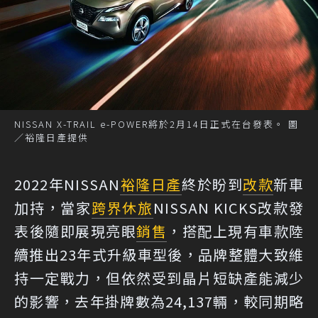
NISSAN X-TRAIL e-POWER將於2月14日正式在台發表。 圖
／裕隆日產提供
2022年NISSAN
裕隆日產
終於盼到
改款
新車
加持，當家
跨界休旅
NISSAN KICKS改款發
表後隨即展現亮眼
銷售
，搭配上現有車款陸
續推出23年式升級車型後，品牌整體大致維
持一定戰力，但依然受到晶片短缺產能減少
的影響，去年掛牌數為24,137輛，較同期略