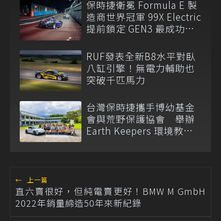
保時捷衛冕 Formula E 製
造商世界冠軍 99X Electric
提前鎖定 GEN3 最成功賽
車
RUF發表全新B8水平對臥
八缸引擎！無電力輔助也
突破千匹馬力
台灣保時捷攜手博幼基金
會與荒野保護協會 舉辦
Earth Keepers 環境教育
夏令營
←
上一篇
直六賣很好，但純電賣更好！BMW M GmbH
2022年銷量締造50年來新紀錄