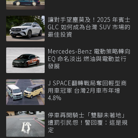
讓對手望塵莫及！2025 年賓士
GLC 如何成為台灣 SUV 市場的
最佳投資
Mercedes-Benz 電動策略轉向
EQ 命名淡出 燃油與電動並行
發展
J SPACE翻轉戰局奪回輕型商
用車冠軍 台灣2月車市年增
4.8%
停車再開騎士「雙腳未著地」
遭罰引民怨！警回覆：這是規
定