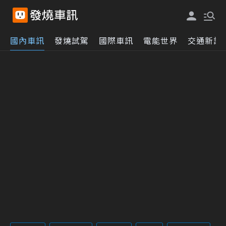
國內車訊
發燒試駕
國際車訊
電能世界
交通新訊