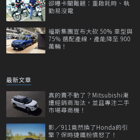
卻曝卡關難題：重啟耗時、執
勤易沒電
福斯集團宣布大砍 50% 車型與
75% 選配產線，產能降至 900
萬輛！
最新文章
真的賣不動了？Mitsubishi漸
遭經銷商淘汰，並且專注二手
市場尋商機！
影／911竟然換了Honda的引
擎？保時捷鐵粉憤怒了！