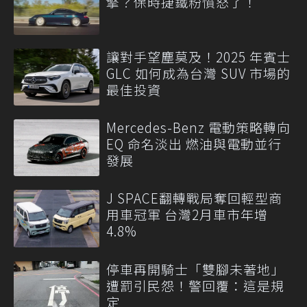
擎？保時捷鐵粉憤怒了！
讓對手望塵莫及！2025 年賓士
GLC 如何成為台灣 SUV 市場的
最佳投資
Mercedes-Benz 電動策略轉向
EQ 命名淡出 燃油與電動並行
發展
J SPACE翻轉戰局奪回輕型商
用車冠軍 台灣2月車市年增
4.8%
停車再開騎士「雙腳未著地」
遭罰引民怨！警回覆：這是規
定