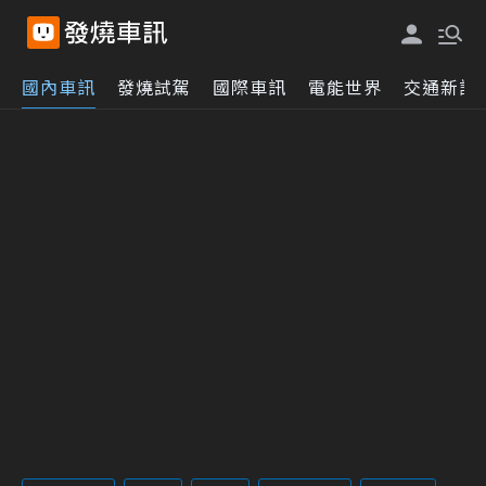
國內車訊
發燒試駕
國際車訊
電能世界
交通新訊