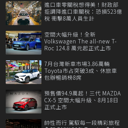
進口車零關稅想得美！財政部
拒調降進口車關稅：恐損523億
稅 衝擊8萬人員生計
空間大幅升級！全新
Volkswagen The all-new T-
Roc 124.8 萬元起正式上市
7月台灣新車市場3.86萬輛
Toyota市占突破3成、休旅車
包辦暢銷榜8席
預售價94.9萬起！三代 MAZDA
CX-5 空間大幅升級、8月18日
正式上市
帥性而行 駕馭每一段精彩旅程