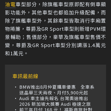
油電
車型部分，除旗艦車型原即配有倒車顯
影功能外，其他車型也都追加升級配備，而
除了旗艦車型外，其餘車型皆取消行李廂置
物捲簾，尊爵及GR Sport車型則新增PVM環
景輔助；售價部分，豪華及旗艦車型售價不
變，尊爵及GR Sport車型分別調漲1.4萬元
和1萬元。
車訊最前線
BMW推出8月仲夏購車優惠 全車系
送晶華三天兩夜、月付5,900元起
Audi 車主搶先報名 台灣奧迪推出
2026 新加坡大獎賽 Audi 極速之旅
前三年日付 168 元！ 福斯商旅針對