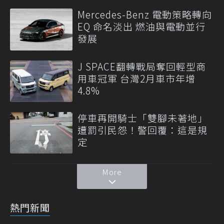
Mercedes-Benz 電動策略轉向
EQ 命名淡出 燃油與電動並行
發展
J SPACE翻轉戰局奪回輕型商
用車冠軍 台灣2月車市年增
4.8%
停車再開騎士「雙腳未著地」
遭罰引民怨！警回覆：這是規
定
More
熱門新聞