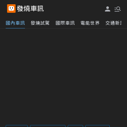
國內車訊
發燒試駕
國際車訊
電能世界
交通新訊