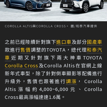
COROLLA ALTIS與COROLLA CROSS。 圖/和泰汽車提供
之前已經陸續針對旗下
進口車
及部分
國產車
款進行
售價
調整的TOYOTA，總代理
和泰汽
車
近期又針對旗下兩大神車TOYOTA
Corolla Cross
及Corolla Altis在官網上線
新年式車型，除了針對倒車顯影等配備進行
升級外，售價也跟著進行
調漲
， Corolla
Altis漲幅約4,000~6,000元、Corolla
Cross最高漲幅達達1.6萬。