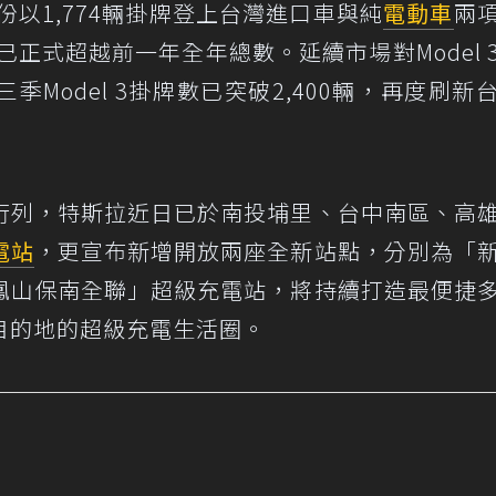
份以1,774輛掛牌登上台灣進口車與純
電動車
兩
已正式超越前一年全年總數。延續市場對Model 
Model 3掛牌數已突破2,400輛，再度刷新
行列，特斯拉近日已於南投埔里、台中南區、高
電站
，更宣布新增開放兩座全新站點，分別為「
鳳山保南全聯」超級充電站，將持續打造最便捷
目的地的超級充電生活圈。