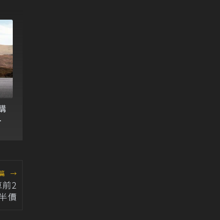
購
版
篇
→
前2
半價