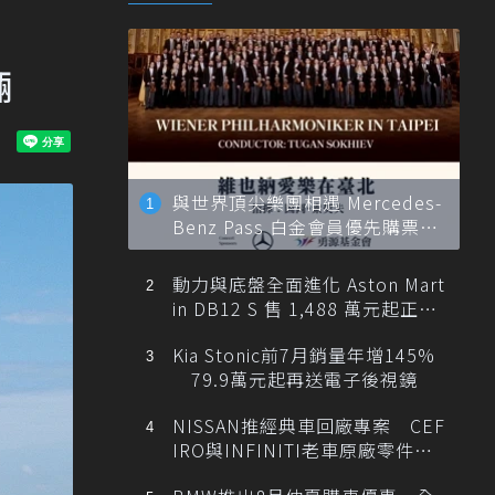
輛
與世界頂尖樂團相遇 Mercedes-
Benz Pass 白金會員優先購票維
也納愛樂
動力與底盤全面進化 Aston Mart
in DB12 S 售 1,488 萬元起正式
登台
Kia Stonic前7月銷量年增145%
79.9萬元起再送電子後視鏡
NISSAN推經典車回廠專案 CEF
IRO與INFINITI老車原廠零件最
低1折