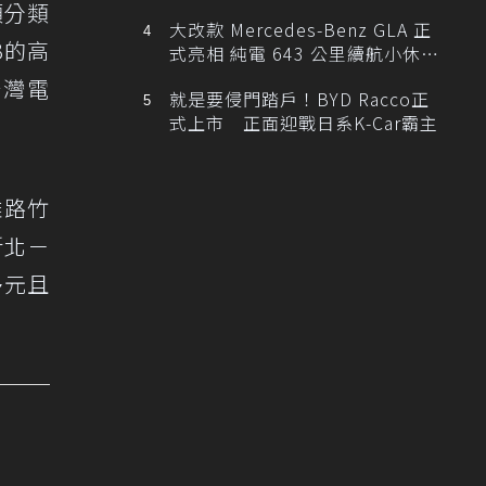
項分類
大改款 Mercedes-Benz GLA 正
3的高
式亮相 純電 643 公里續航小休
旅！
台灣電
就是要侵門踏戶！BYD Racco正
式上市 正面迎戰日系K-Car霸主
雄路竹
新北－
多元且