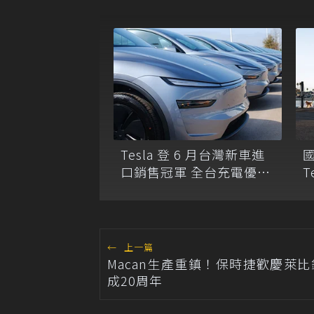
Tesla 登 6 月台灣新車進
口銷售冠軍 全台充電優惠
T
新制 最高可省 40% 充電
費
←
上一篇
Macan生產重鎮！保時捷歡慶萊
成20周年