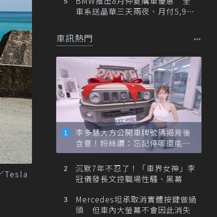
BMW推出8月仲夏購車優惠 全
車系送晶華三天兩夜、月付5,900
元起
車訊熱門
李多慧大方公開車牌號碼揭背後
含意！粉絲讚：忘記停哪還能幫
忙找車
沉默7年不忍了！「車界女神」李
esla
冠儀發長文控職場性騷、黑幕
Mercedes坦承取消實體按鍵做過
頭 但車內大螢幕不會因此消失