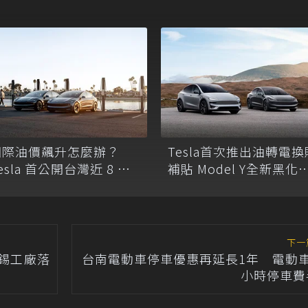
國際油價飆升怎麼辦？
Tesla首次推出油轉電換
esla 首公開台灣近 8 萬
補貼 Model Y全新黑化
車主過半安裝家用充電
本開放下訂
下一
比錫工廠落
台南電動車停車優惠再延長1年 電動車
小時停車費