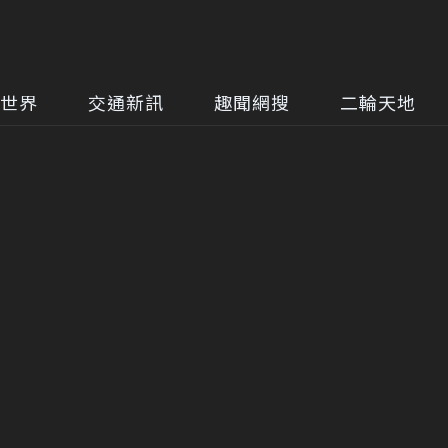
世界
交通新訊
趣聞網搜
二輪天地