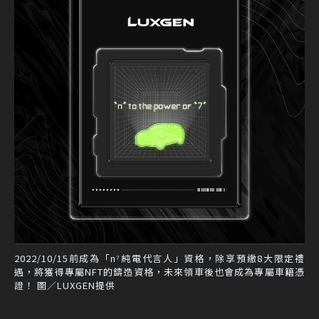
2022/10/15前成為「n⁷純電代言人」資格，除享預繳8大限定禮
遇，將獲得專屬NFT的鑄造資格，未來領車後也會成為專屬車籍憑
證！ 圖／LUXGEN提供