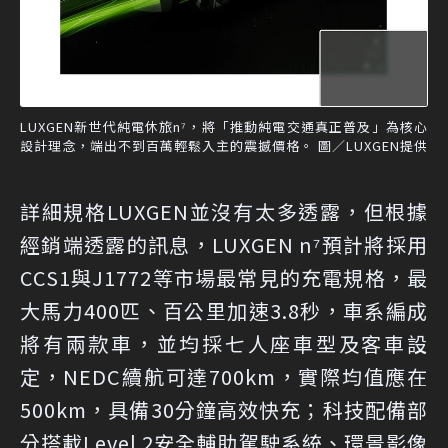
LUXGEN新世代純電休旅n⁷，將「推動純電交通真正普及」為核心
設計理念，端出不到百萬輕鬆入主的震撼價格。 圖／LUXGEN提供
詳細規格LUXGEN並沒有太多透露，但根據
經銷端透露的訊息，LUXGEN n⁷預計將採用
CCS1與J1772等市場最常見的充電規格，最
大馬力400匹、百公里加速3.8秒，車系編成
將有兩款車，並均採七人座車型及客車設
定，NEDC續航可達700km，實際均值應在
500km，具備30分鐘高效快充；科技配備部
分搭載Level 2安全輔助駕駛系統、環景影像