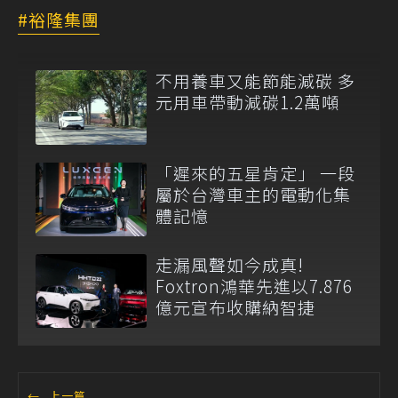
裕隆集團
不用養車又能節能減碳 多
元用車帶動減碳1.2萬噸
「遲來的五星肯定」 一段
屬於台灣車主的電動化集
體記憶
走漏風聲如今成真!
Foxtron鴻華先進以7.876
億元宣布收購納智捷
←
上一篇