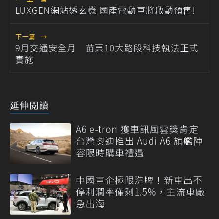
LUXGEN網站透玄機 國產電動車將啟動預售!
下一篇
→
9月交通安全月 苗栗10大路段科技執法正式
實施
延伸閱讀
A6 e-tron 獲車訊風雲獎肯定
台灣奧迪推出 Audi A6 旗艦陣
容限時購車禮遇
中國車企極限洗牌！新車出不
停利潤率僅剩1.5%，主流車廠
急出海