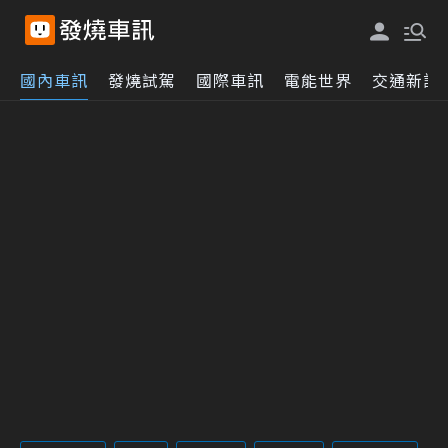
國內車訊
發燒試駕
國際車訊
電能世界
交通新訊