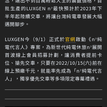
念，端出不到百萬輕鬆入主的震撼價格，首
批生產的LUXGEN n⁷最快預計於2023年下
半年起陸續交車，將讓台灣純電車發展大幅
邁開腳步。
LUXGEN今（9/1）正式於
官網
啟動《n⁷純
電代言人》專案，為新世代純電休旅n⁷展開
首波線上會員招募計劃，讓消費者提前卡
位、搶先交車，只要在2022/10/15(六)前在
線上預繳千元，就能率先成為「n⁷純電代言
人」，獨享優先交車等多項限定專屬禮遇。