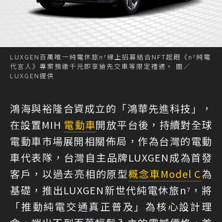
LUXGEN百萬唯一純電休旅n⁷線上招募結合NFT起跑《n⁷純電
代言人》專案預繳千元即享搶先交車等限定禮遇。 圖／
LUXGEN提供
鴻海與裕隆合資成立的「鴻華先進科技」，
在設置MIH
電動車
開放平台後，持續對全球
電動車市場展開相關佈局，作為台灣的電動
車代表隊，台灣自主品牌LUXGEN成為首發
客戶，以過去亮相的原型
概念車
Model C
為
基礎，推出LUXGEN新世代純電休旅n⁷，將
「推動純電交通真正普及」為核心設計理