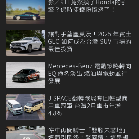
影／911竟然換了Honda的引
擎？保時捷鐵粉憤怒了！
讓對手望塵莫及！2025 年賓士
GLC 如何成為台灣 SUV 市場的
最佳投資
Mercedes-Benz 電動策略轉向
EQ 命名淡出 燃油與電動並行
發展
J SPACE翻轉戰局奪回輕型商
用車冠軍 台灣2月車市年增
4.8%
停車再開騎士「雙腳未著地」
遭罰引民怨！警回覆：這是規