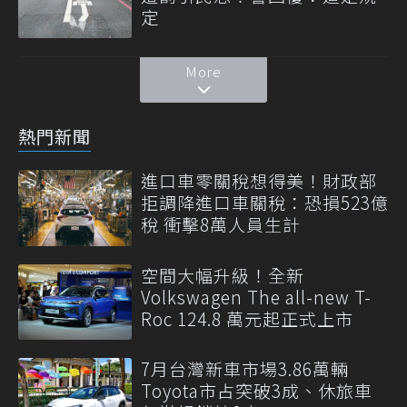
定
More
熱門新聞
進口車零關稅想得美！財政部
拒調降進口車關稅：恐損523億
稅 衝擊8萬人員生計
空間大幅升級！全新
Volkswagen The all-new T-
Roc 124.8 萬元起正式上市
7月台灣新車市場3.86萬輛
Toyota市占突破3成、休旅車