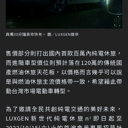
具備30分鐘高效快充。 圖／LUXGEN提供
售價部分則打出國內首款百萬內純電休旅，
而進階車型價位則預計落在120萬的傳統國
產燃油休旅天花板，以價格而言幾乎可以說
是與燃油休旅主流價格帶一致，希望藉此帶
動台灣市場電動車轉型。
為了邀請全民共創純電交通的美好未來，
LUXGEN新世代純電休旅n⁷即日起至
2022/10/15(六)止的首波會員專屬招募計