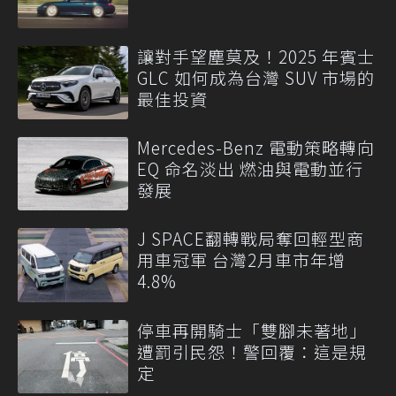
讓對手望塵莫及！2025 年賓士
GLC 如何成為台灣 SUV 市場的
最佳投資
Mercedes-Benz 電動策略轉向
EQ 命名淡出 燃油與電動並行
發展
J SPACE翻轉戰局奪回輕型商
用車冠軍 台灣2月車市年增
4.8%
停車再開騎士「雙腳未著地」
遭罰引民怨！警回覆：這是規
定