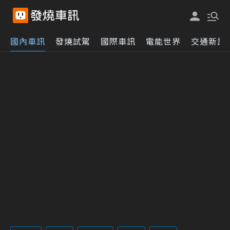
國內車訊
發燒試駕
國際車訊
電能世界
交通新訊