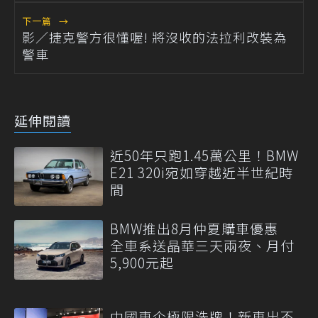
下一篇
→
影／捷克警方很懂喔! 將沒收的法拉利改裝為
警車
延伸閱讀
近50年只跑1.45萬公里！BMW
E21 320i宛如穿越近半世紀時
間
BMW推出8月仲夏購車優惠
全車系送晶華三天兩夜、月付
5,900元起
中國車企極限洗牌！新車出不