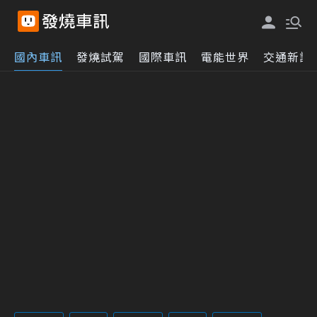
國內車訊
發燒試駕
國際車訊
電能世界
交通新訊