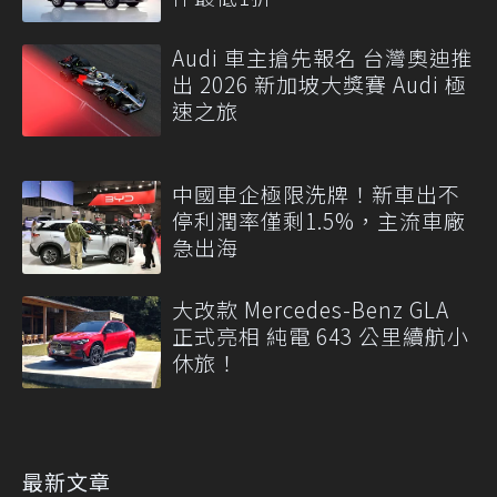
Audi 車主搶先報名 台灣奧迪推
出 2026 新加坡大獎賽 Audi 極
速之旅
中國車企極限洗牌！新車出不
停利潤率僅剩1.5%，主流車廠
急出海
大改款 Mercedes-Benz GLA
正式亮相 純電 643 公里續航小
休旅！
最新文章