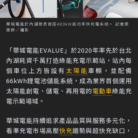
華城電能於內湖發表首座480kW高功率快充電系統。 記者張
振群／攝影
「華城電能EVALUE」於2020年率先於台北
內湖耗資千萬打造綠能充電示範站，站內每
個車位上方皆設有
太陽能
車棚，並配備
66kWh鋰電池儲能系統，成為業界首個運用
太陽能創電、儲電、再用電的
電動車
綠能充
電示範場域。
華城電能持續追求產品品質與服務多元化，
看準充電市場高壓
快充
趨勢與超快充缺口，