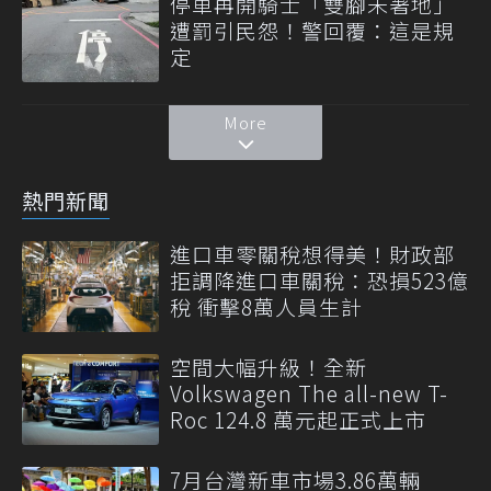
停車再開騎士「雙腳未著地」
遭罰引民怨！警回覆：這是規
定
More
熱門新聞
進口車零關稅想得美！財政部
拒調降進口車關稅：恐損523億
稅 衝擊8萬人員生計
空間大幅升級！全新
Volkswagen The all-new T-
Roc 124.8 萬元起正式上市
7月台灣新車市場3.86萬輛