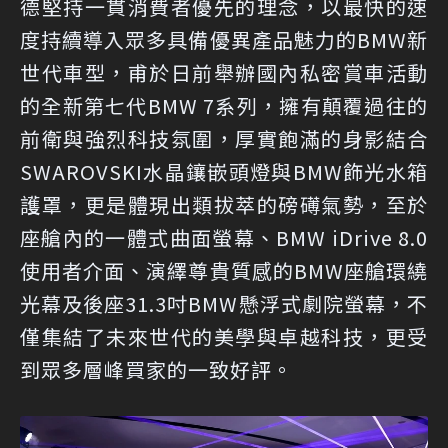
德堅持一貫消費者優先的理念，以最快的速
度持續導入眾多具備優異產品魅力的BMW新
世代車型，甫於日前舉辦國內私密賞車活動
的全新第七代BMW 7系列，擁有顛覆過往的
前衛與強烈科技氛圍，厚實飽滿的身影結合
SWAROVSKI水晶鑲嵌頭燈與BMW飾光水箱
護罩，更是體現出類拔萃的磅礡氣勢，至於
座艙內的一體式曲面螢幕、BMW iDrive 8.0
使用者介面、演繹尊貴質感的BMW座艙環繞
光幕及後座31.3吋BMW懸浮式劇院螢幕，不
僅集結了未來世代的美學與卓越科技，更受
到眾多層峰買家的一致好評。