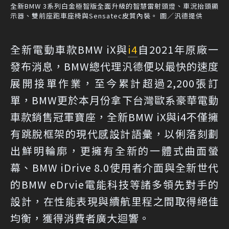
全新BMW 3系列白金極智版全面升級的智慧雷射頭燈、車況抬頭顯
示器、雙前座跑車座椅與Sensatec皮質內裝。 圖／汎德提供
全新電動車款BMW iX與
i4
自2021年原廠一
發布消息，BMW總代理汎德便以最快的速度
展開接單作業，至今累計超過2,200張訂
單，BMW更於本月份拿下台灣歐系豪華電動
車款銷售冠軍寶座，全新BMW iX與i4不僅擁
有跳脫框架的現代感設計語彙，以俐落刻劃
出鮮明輪廓，更擁有全新的一體式曲面螢
幕、BMW iDrive 8.0使用者介面與全新世代
的BMW eDrvie電能科技等諸多領先對手的
設計，在性能表現與續航里程之間取得絕佳
均衡，獲得消費者廣大迴響。