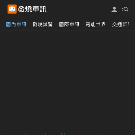
國內車訊
發燒試駕
國際車訊
電能世界
交通新訊