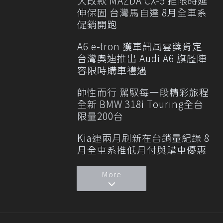
大改款 MAZDA CX-5 推限時延
伸保固 台灣馬自達 8月全車系
促銷開跑
A6 e-tron 獲車訊風雲獎肯定
台灣奧迪推出 Audi A6 旗艦陣
容限時購車禮遇
帥性而行 駕馭每一段精彩旅程
全新 BMW 318i Touring全台
限量200台
Kia連兩月刷新在台銷量紀錄 8
月全車系推低月付與購車優惠
More