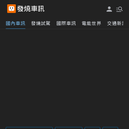
國內車訊
發燒試駕
國際車訊
電能世界
交通新訊