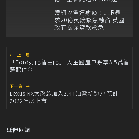
救火仍是問號
遭網攻營運癱瘓！JLR尋
求20億英鎊緊急融資 英國
政府擔保貸款救急
←
上一篇
「Ford好配智由配」 入主國產車系享3.5萬智
選配件金
下一篇
→
Lexus RX大改款加入2.4T油電新動力 預計
2022年底上市
延伸閱讀