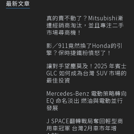
最新文章
真的賣不動了？Mitsubishi漸
遭經銷商淘汰，並且專注二手
市場尋商機！
影／911竟然換了Honda的引
擎？保時捷鐵粉憤怒了！
讓對手望塵莫及！2025 年賓士
GLC 如何成為台灣 SUV 市場的
最佳投資
Mercedes-Benz 電動策略轉向
EQ 命名淡出 燃油與電動並行
發展
J SPACE翻轉戰局奪回輕型商
用車冠軍 台灣2月車市年增