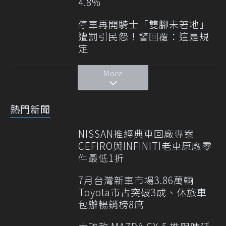
4.8%
停車再開騎士「雙腳未著地」
遭罰引民怨！警回覆：這是規
定
More
熱門新聞
NISSAN推經典車回廠專案
CEFIRO與INFINITI老車原廠零
件最低1折
7月台灣新車市場3.86萬輛
Toyota市占突破3成、休旅車
包辦暢銷榜8席