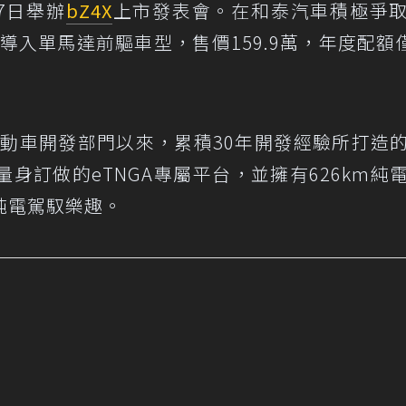
7日舉辦
bZ4X
上市發表會。在和泰汽車積極爭
導入單馬達前驅車型，售價159.9萬，年度配額僅
年成立電動車開發部門以來，累積30年開發經驗所打造
身訂做的eTNGA專屬平台，並擁有626km純
純電駕馭樂趣。