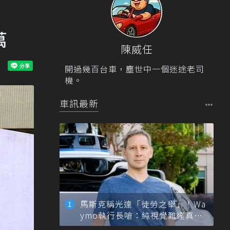
萬
陳威任
開過幾百台車，塵世中一個迷途老司
機。
車訊最新
馬斯克稱光達「徒勞之舉」！Wa
ymo執行長嗆：純視覺難達真正
自動駕駛