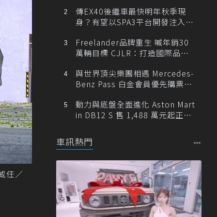
傳EX40後繼車最快明年秋季現
身？有望以SPA3平台開發注入80
0V動力
Freelander品牌重生 喊年銷30
萬輛目標 CJLR：打造國際品牌
半數銷量來自全球！
與世界頂尖樂團相遇 Mercedes-
Benz Pass 白金會員優先購票維
也納愛樂
動力與底盤全面進化 Aston Mart
in DB12 S 售 1,488 萬元起正式
登台
車訊熱門
陳威任／