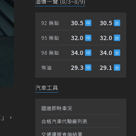
油價一覽 (8/3~8/9)
30.5
30.5
92 無鉛
32.0
32.0
95 無鉛
34.0
34.0
98 無鉛
29.3
29.1
柴油
汽車工具
國道即時車況
Z」，
合格汽車代驗廠列表
交通違規查詢結果