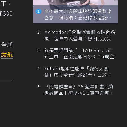
取下，
李多慧大方公開車牌號碼揭背後
300
含意！粉絲讚：忘記停哪還能幫
忙找車
Mercedes坦承取消實體按鍵做過
頭 但車內大螢幕不會因此消失
的全新
就是要侵門踏戶！BYD Racco正
電
續航
式上市 正面迎戰日系K-Car霸主
Subaru坦承性能車「變得太無
聊」成立全新性能部門，三款手
排跑車開發中！
《閃電霹靂車》35 週年計畫只剩
周邊商品！阿斯拉1:1實車與實體
展覽雙雙喊卡