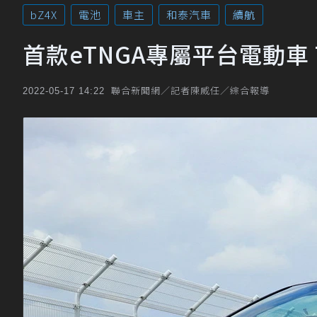
bZ4X
電池
車主
和泰汽車
續航
首款eTNGA專屬平台電動車 TO
聯合新聞網／記者陳威任／綜合報導
2022-05-17 14:22