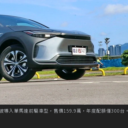
首波導入單馬達前驅車型，售價159.9萬，年度配額僅300台