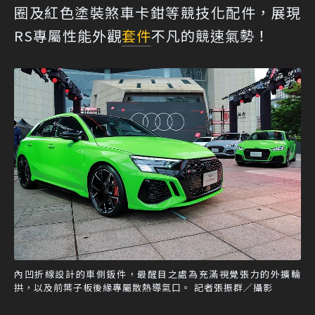
圈及紅色塗裝煞車卡鉗等競技化配件，展現
RS專屬性能外觀
套件
不凡的競速氣勢！
內凹折線設計的車側鈑件，最醒目之處為充滿視覺張力的外擴輪
拱，以及前葉子板後緣專屬散熱導氣口。 記者張振群／攝影