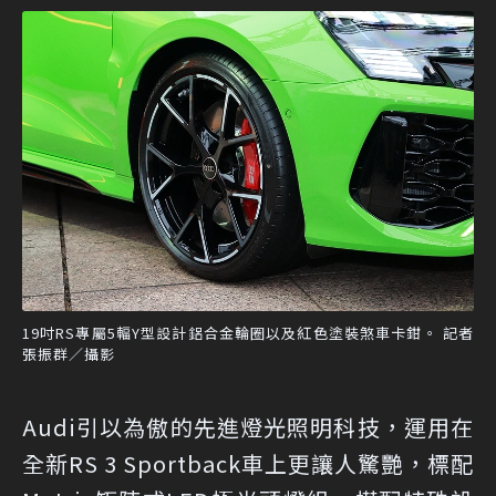
19吋RS專屬5輻Y型設計鋁合金輪圈以及紅色塗裝煞車卡鉗。 記者
張振群／攝影
Audi引以為傲的先進燈光照明科技，運用在
全新RS 3 Sportback車上更讓人驚艷，標配