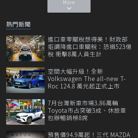
More
熱門新聞
進口車零關稅想得美！財政部
拒調降進口車關稅：恐損523億
稅 衝擊8萬人員生計
空間大幅升級！全新
Volkswagen The all-new T-
Roc 124.8 萬元起正式上市
7月台灣新車市場3.86萬輛
Toyota市占突破3成、休旅車
包辦暢銷榜8席
預售價94.9萬起！三代 MAZDA