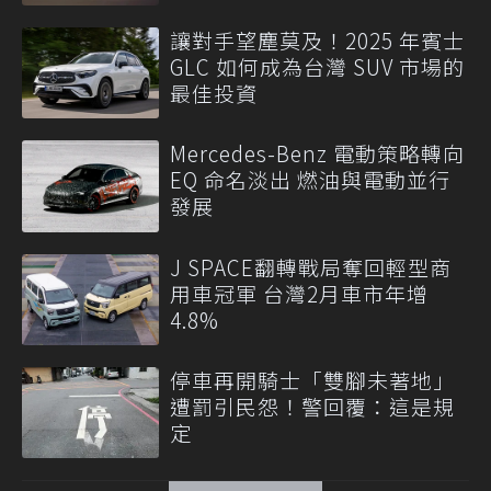
讓對手望塵莫及！2025 年賓士
GLC 如何成為台灣 SUV 市場的
最佳投資
Mercedes-Benz 電動策略轉向
EQ 命名淡出 燃油與電動並行
發展
J SPACE翻轉戰局奪回輕型商
用車冠軍 台灣2月車市年增
4.8%
停車再開騎士「雙腳未著地」
遭罰引民怨！警回覆：這是規
定