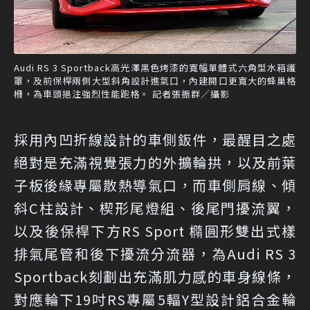
Audi RS 3 Sportback高光澤黑色烤漆的寬幅單體式六角型水箱護
罩，及前保桿兩側大型斜角設計進氣口，內建開口更寬大的蜂巢格
柵，為車頭挹注強烈性能跑格。 記者張振群／攝影
採用內凹折線設計的車側鈑件，最醒目之處
絕對是充滿視覺張力的外擴輪拱，以及前葉
子板後緣專屬散熱導氣口，而車側肩線、傾
斜C柱設計、楔形尾燈組、後尾門擾流翼，
以及後保桿下方RS Sport 橢圓形雙出式樣
排氣尾管和後下擾流分流器，為Audi RS 3
Sportback刻劃出充滿肌力感的車身線條，
對應輪下19吋RS專屬5輻Y型設計鋁合金輪