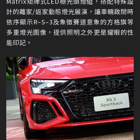
Matrix矩陣式LED極光頭燈組，搭配特殊設
計的離家/返家動態燈光展演，讓車輛啟閉時
依序顯示R–S–3及象徵賽道意象的方格旗等
多重燈光圖像，提供照明之外更是耀眼的性
能印記。