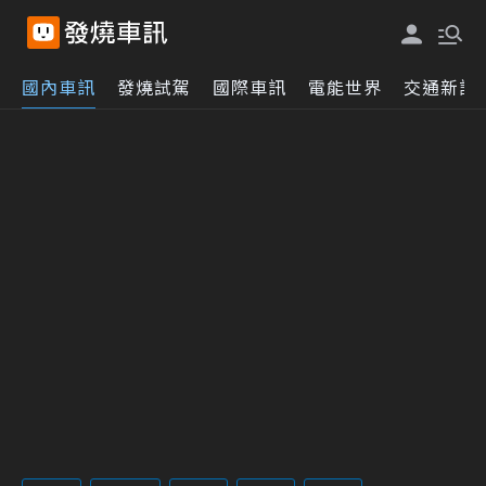
國內車訊
發燒試駕
國際車訊
電能世界
交通新訊