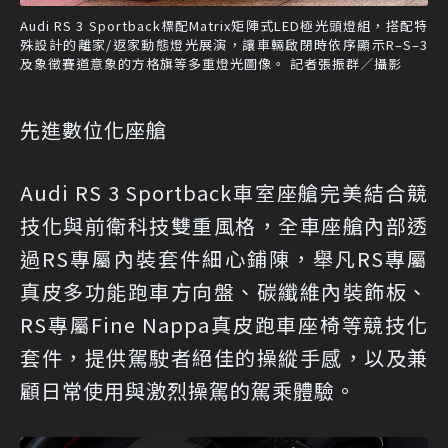
Audi RS 3 Sportback標配Matrix矩陣式LED極光頭燈組，搭配特
殊設計的離家/返家動態燈光展演，讓車輛啟閉時依序顯示R–S–3
及象徵賽道意象的方格旗等多重燈光圖像。 記者張振群／攝影
先進數位化座艙
Audi RS 3 Sportback車室座艙完美結合競
技化與前衛科技雙重風格，全車座艙內部透
過RS專屬內裝套件細心鋪陳，舉凡RS專屬
真皮多功能跑車方向盤、碳纖維內裝飾板、
RS專屬Fine Nappa真皮跑車座椅等競技化
套件，提供駕駛者絕佳的操縱手感，以及兼
顧日常使用與激烈操駕的駕乘體驗。