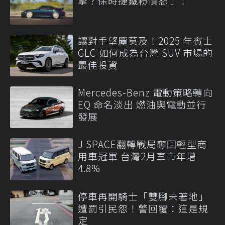
擎？保時捷鐵粉憤怒了！
讓對手望塵莫及！2025 年賓士
GLC 如何成為台灣 SUV 市場的
最佳投資
Mercedes-Benz 電動策略轉向
EQ 命名淡出 燃油與電動並行
發展
J SPACE翻轉戰局奪回輕型商
用車冠軍 台灣2月車市年增
4.8%
停車再開騎士「雙腳未著地」
遭罰引民怨！警回覆：這是規
定