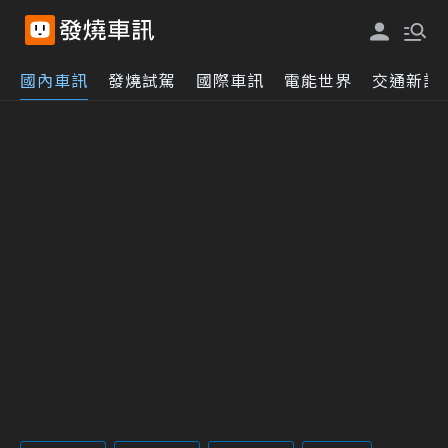
國內車訊
發燒試駕
國際車訊
電能世界
交通新訊