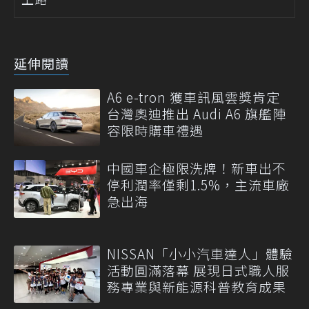
延伸閱讀
A6 e-tron 獲車訊風雲獎肯定
台灣奧迪推出 Audi A6 旗艦陣
容限時購車禮遇
中國車企極限洗牌！新車出不
停利潤率僅剩1.5%，主流車廠
急出海
NISSAN「小小汽車達人」體驗
活動圓滿落幕 展現日式職人服
務專業與新能源科普教育成果