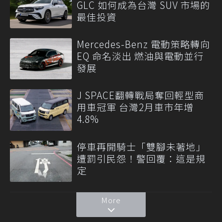
GLC 如何成為台灣 SUV 市場的
最佳投資
Mercedes-Benz 電動策略轉向
EQ 命名淡出 燃油與電動並行
發展
J SPACE翻轉戰局奪回輕型商
用車冠軍 台灣2月車市年增
4.8%
停車再開騎士「雙腳未著地」
遭罰引民怨！警回覆：這是規
定
More