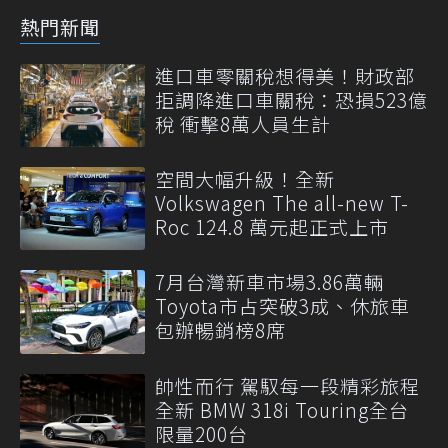
熱門新聞
進口車零關稅想得美！財政部
拒調降進口車關稅：恐損523億
稅 衝擊8萬人員生計
空間大幅升級！全新
Volkswagen The all-new T-
Roc 124.8 萬元起正式上市
7月台灣新車市場3.86萬輛
Toyota市占突破3成、休旅車
包辦暢銷榜8席
帥性而行 駕馭每一段精彩旅程
全新 BMW 318i Touring全台
限量200台