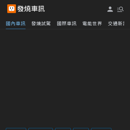
國內車訊
發燒試駕
國際車訊
電能世界
交通新訊