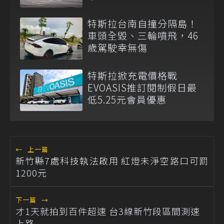
特斯拉台南自撞分隔島！
車頭全毀、三輪噴飛，46
歲駕駛幸無傷
特斯拉掀充電價格戰
EVOASIS推訂閱制假日最
低5.25元會員優惠
←
上一篇
新竹縣7處科技執法啟用 紅燈未淨空路口可罰
1200元
下一篇
→
才1天就拍到百件超速 台3線新竹段區間測速
上路