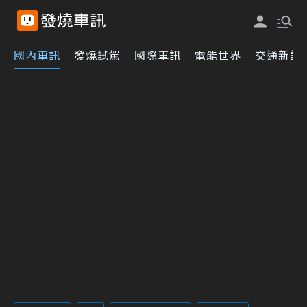
國內車訊
發燒試駕
國際車訊
電能世界
交通新訊