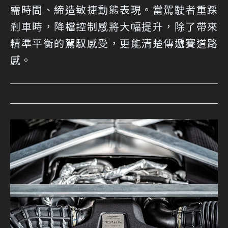
需時間、締造敏捷動態表現。當駕駛者重踩
剎車時，降檔控制感將大幅提升，除了帶來
精準平衡的駕馭感受，更能清楚傳遞賽道路
感。