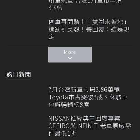
用車冠軍 台灣2月車市年增
4.8%
停車再開騎士「雙腳未著地」
遭罰引民怨！警回覆：這是規
定
More
熱門新聞
7月台灣新車市場3.86萬輛
Toyota市占突破3成、休旅車
包辦暢銷榜8席
NISSAN推經典車回廠專案
CEFIRO與INFINITI老車原廠零
件最低1折