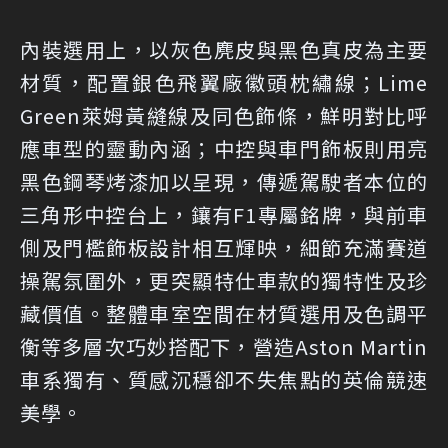
內裝選用上，以灰色麂皮與黑色真皮為主要
材質，配置銀色飛翼廠徽頭枕繡線；Lime
Green萊姆黃縫線及同色飾條，鮮明對比呼
應車型的靈動內涵；中控與車門飾板則用亮
黑色鋼琴烤漆加以呈現，傳遞駕駛者本位的
三角形中控台上，鑲有F1專屬銘牌，與前車
側及門檻飾板設計相互輝映，細節充滿賽道
操駕氛圍外，更突顯特仕車款的獨特性及珍
藏價值。整體車室空間在材質選用及色調平
衡等多層次巧妙搭配下，營造Aston Martin
車系獨有、質感沉穩卻不失焦點的英倫競速
美學。