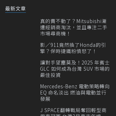
最新文章
真的賣不動了？Mitsubishi漸
遭經銷商淘汰，並且專注二手
市場尋商機！
影／911竟然換了Honda的引
擎？保時捷鐵粉憤怒了！
讓對手望塵莫及！2025 年賓士
GLC 如何成為台灣 SUV 市場的
最佳投資
Mercedes-Benz 電動策略轉向
EQ 命名淡出 燃油與電動並行
發展
J SPACE翻轉戰局奪回輕型商