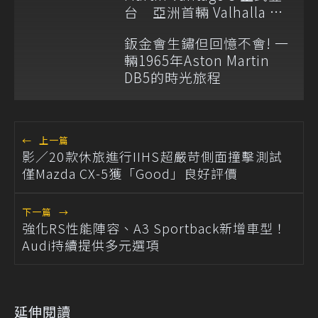
台 亞洲首輛 Valhalla 預
告 2026 年上路！
鈑金會生鏽但回憶不會! 一
輛1965年Aston Martin
DB5的時光旅程
←
上一篇
影／20款休旅進行IIHS超嚴苛側面撞擊測試
僅Mazda CX-5獲「Good」良好評價
下一篇
→
強化RS性能陣容、A3 Sportback新增車型！
Audi持續提供多元選項
延伸閱讀