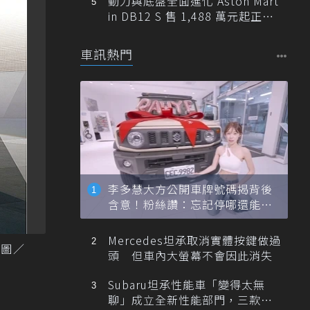
動力與底盤全面進化 Aston Mart
in DB12 S 售 1,488 萬元起正式
登台
車訊熱門
李多慧大方公開車牌號碼揭背後
含意！粉絲讚：忘記停哪還能幫
忙找車
Mercedes坦承取消實體按鍵做過
 圖／
頭 但車內大螢幕不會因此消失
Subaru坦承性能車「變得太無
聊」成立全新性能部門，三款手