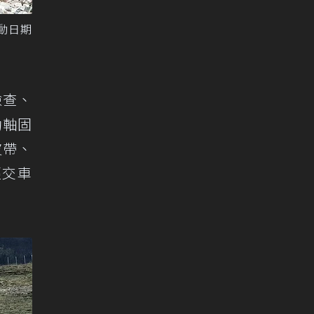
動日期
檢查、
動軸固
皮帶、
經交車