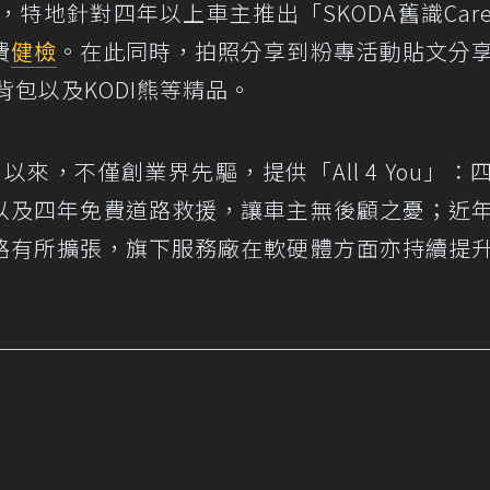
，特地針對四年以上車主推出「SKODA舊識Car
費
健檢
。在此同時，拍照分享到粉專活動貼文分
背包以及KODI熊等精品。
司以來，不僅創業界先驅，提供「All 4 You」：
以及四年免費道路救援，讓車主無後顧之憂；近
路有所擴張，旗下服務廠在軟硬體方面亦持續提