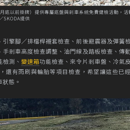
年9月底以前掛牌）提供專屬底盤與剎車系統免費健檢活動，活
／SKODA提供
、引擎腳／排檔桿襯套檢查、前後避震器及彈簧
、手剎車高度檢查調整、油門線及踏板檢查、傳
能檢測、
變速箱
功能檢查、來令片剎車盤、冷氣
外，還有雨刷與輪胎等項目檢查，希望讓這些已
車狀態。