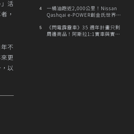
排跑車開發中！
e」活
一桶油跑近2,000公里！Nissan
享者，
Qashqai e-POWER創金氏世界紀
錄
《閃電霹靂車》35 週年計畫只剩
周邊商品！阿斯拉1:1實車與實體
展覽雙雙喊卡
四年不
年來更
升，以