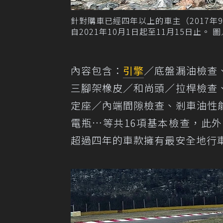
針對購車已經四年以上的車主（2017
自2021年10月1日起至11月15日止。 圖
內容包含：
引擎
／底盤漏油檢查
三腳架橡皮／和尚頭／拉桿檢查
定座／內端間隙檢查、剎車油性
電瓶…等共16項基本檢查，此
超過四年的車款擁有最安全地行