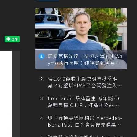
馬斯克稱光達「徒勞之舉」！Wa
ymo執行長嗆：純視覺難達真正
自動駕駛
傳EX40後繼車最快明年秋季現
身？有望以SPA3平台開發注入80
0V動力
Freelander品牌重生 喊年銷30
萬輛目標 CJLR：打造國際品牌
半數銷量來自全球！
與世界頂尖樂團相遇 Mercedes-
Benz Pass 白金會員優先購票維
也納愛樂