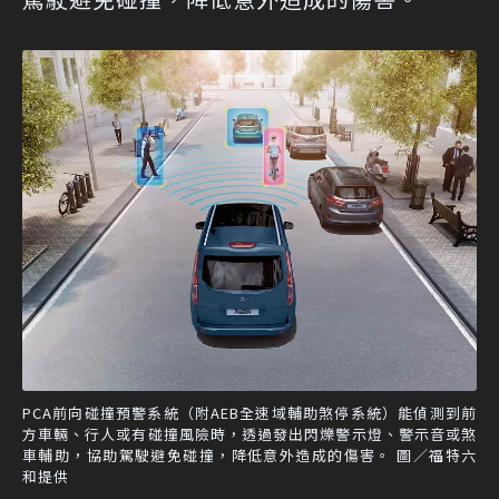
PCA前向碰撞預警系統（附AEB全速域輔助煞停系統）能偵測到前
方車輛、行人或有碰撞風險時，透過發出閃爍警示燈、警示音或煞
車輔助，協助駕駛避免碰撞，降低意外造成的傷害。 圖／福特六
和提供