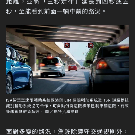
距離，並將「三秒定律」延長到四秒或五
秒，至能看到前面一輛車前的路況。
ISA智慧型速限輔助系統透過與 LIM 速限輔助系統及 TSR 道路標誌
識別輔助系統協同合作，可自動偵測速限標示控制車輛速限，有效
提醒駕駛避免超速。 圖／福特六和提供
面對多變的路況，駕駛除遵守交通規則外，