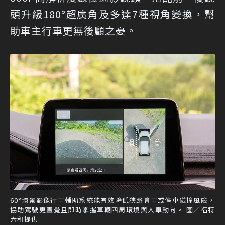
頭升級180°超廣角及多達7種視角變換，幫
助車主行車更無後顧之憂。
60°環景影像行車輔助系統能有效降低狹路會車或停車碰撞風險，
協助駕駛更直覺且即時掌握車輛四周環境與人車動向。 圖／福特
六和提供