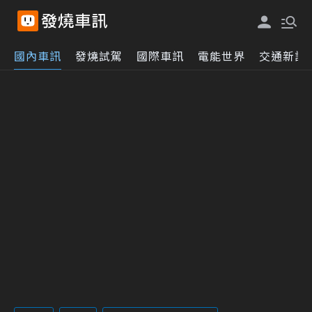
國內車訊
發燒試駕
國際車訊
電能世界
交通新訊