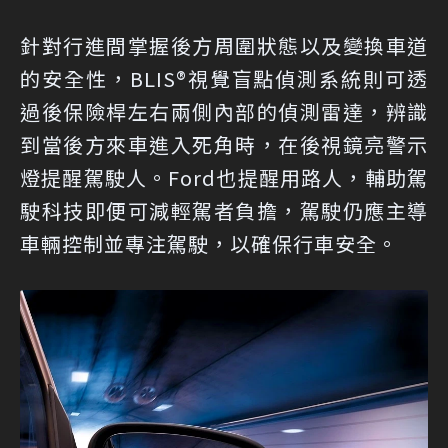
針對行進間掌握後方周圍狀態以及變換車道
的安全性，BLIS®視覺盲點偵測系統則可透
過後保險桿左右兩側內部的偵測雷達，辨識
到當後方來車進入死角時，在後視鏡亮警示
燈提醒駕駛人。Ford也提醒用路人，輔助駕
駛科技即便可減輕駕者負擔，駕駛仍應主導
車輛控制並專注駕駛，以確保行車安全。