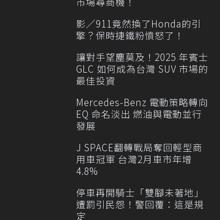
市場尋商機！
影／911竟然換了Honda的引
擎？保時捷鐵粉憤怒了！
讓對手望塵莫及！2025 年賓士
GLC 如何成為台灣 SUV 市場的
最佳投資
Mercedes-Benz 電動策略轉向
EQ 命名淡出 燃油與電動並行
發展
J SPACE翻轉戰局奪回輕型商
用車冠軍 台灣2月車市年增
4.8%
停車再開騎士「雙腳未著地」
遭罰引民怨！警回覆：這是規
定