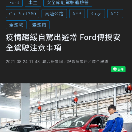
Ford
車主
安全節能駕駛體驗營
Co-Pilot360
高速公路
AEB
Kuga
ACC
全速域
變速箱
疫情趨緩自駕出遊增 Ford傳授安
全駕駛注意事項
聯合新聞網／記者陳威任／綜合報導
2021-08-24 11:48