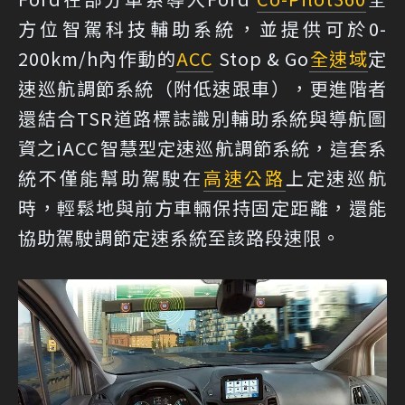
方位智駕科技輔助系統，並提供可於0-
200km/h內作動的
ACC
Stop & Go
全速域
定
速巡航調節系統（附低速跟車），更進階者
還結合TSR道路標誌識別輔助系統與導航圖
資之iACC智慧型定速巡航調節系統，這套系
統不僅能幫助駕駛在
高速公路
上定速巡航
時，輕鬆地與前方車輛保持固定距離，還能
協助駕駛調節定速系統至該路段速限。