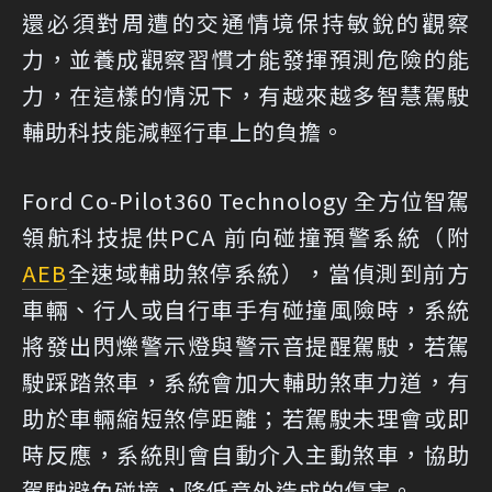
還必須對周遭的交通情境保持敏銳的觀察
力，並養成觀察習慣才能發揮預測危險的能
力，在這樣的情況下，有越來越多智慧駕駛
輔助科技能減輕行車上的負擔。
Ford Co-Pilot360 Technology 全方位智駕
領航科技提供PCA 前向碰撞預警系統（附
AEB
全速域輔助煞停系統），當偵測到前方
車輛、行人或自行車手有碰撞風險時，系統
將發出閃爍警示燈與警示音提醒駕駛，若駕
駛踩踏煞車，系統會加大輔助煞車力道，有
助於車輛縮短煞停距離；若駕駛未理會或即
時反應，系統則會自動介入主動煞車，協助
駕駛避免碰撞，降低意外造成的傷害。