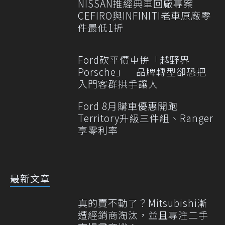
NISSAN推經典車回廠專案
CEFIRO與INFINITI老車原廠零
件最低1折
Ford砍平價車拚「越野界
Porsche」 品牌轉型卻恐把
入門客群拱手讓人
Ford 8月購車優惠開跑
Territory升級三件組、Ranger
享零利率
最新文章
真的賣不動了？Mitsubishi漸
遭經銷商淘汰，並且專注二手