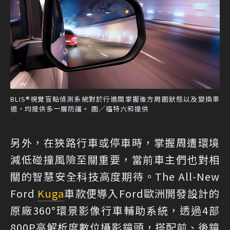
BLIS®視覺盲點偵測系統對於行進間掌握後方周圍狀態以及變換車
道，均提供多一層防護。 圖／福特六和提供
另外，在狹路行車或停車時，掌握周遭環境
減低碰撞風險至關重要，當前車主們也對相
關的智慧安全科技高度期待。The All-New
Ford
Kuga
車款便導入Ford歐洲開發設計的
原廠360°環景影像行車輔助系統，透過4部
800P高解析度數位攝影鏡頭，搭配前、後鏡