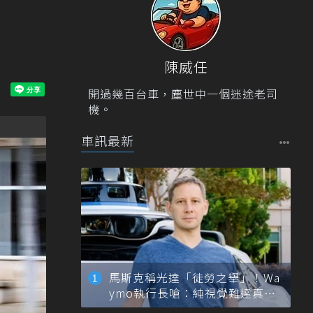
陳威任
開過幾百台車，塵世中一個迷途老司
機。
車訊最新
馬斯克稱光達「徒勞之舉」！Wa
ymo執行長嗆：純視覺難達真正
自動駕駛