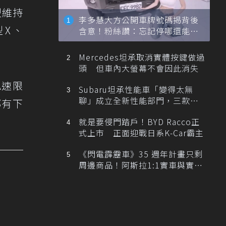
型維持
李多慧大方公開車牌號碼揭背後
型X、
含意！粉絲讚：忘記停哪還能幫
忙找車
Mercedes坦承取消實體按鍵做過
頭 但車內大螢幕不會因此消失
A速限
Subaru坦承性能車「變得太無
聊」成立全新性能部門，三款手
都有下
排跑車開發中！
就是要侵門踏戶！BYD Racco正
式上市 正面迎戰日系K-Car霸主
《閃電霹靂車》35 週年計畫只剩
周邊商品！阿斯拉1:1實車與實體
展覽雙雙喊卡