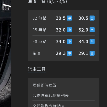
油價一覽 (8/3~8/9)
30.5
30.5
92 無鉛
32.0
32.0
95 無鉛
34.0
34.0
98 無鉛
29.3
29.1
柴油
汽車工具
國道即時車況
合格汽車代驗廠列表
交通違規查詢結果