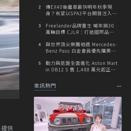
傳EX40後繼車最快明年秋季現
身？有望以SPA3平台開發注入80
0V動力
Freelander品牌重生 喊年銷30
萬輛目標 CJLR：打造國際品牌
半數銷量來自全球！
與世界頂尖樂團相遇 Mercedes-
Benz Pass 白金會員優先購票維
也納愛樂
動力與底盤全面進化 Aston Mart
in DB12 S 售 1,488 萬元起正式
登台
車訊熱門
端提供