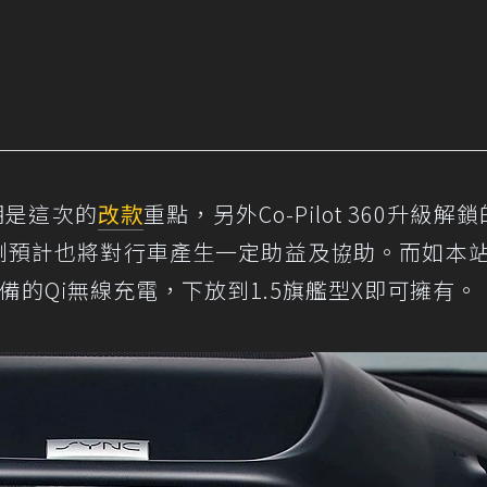
期是這次的
改款
重點，另外Co-​Pilot 360升級解鎖
偵測預計也將對行車產生一定助益及協助。而如本
配備的Qi無線充電，下放到1.5旗艦型X即可擁有。