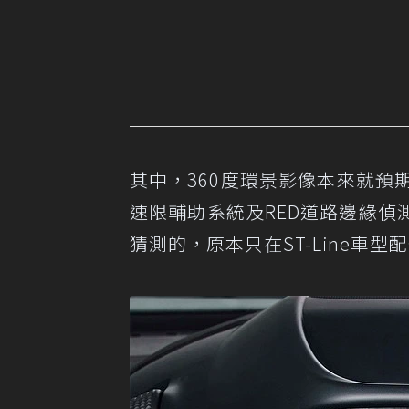
其中，360度環景影像本來就預
速限輔助系統及RED道路邊緣
猜測的，原本只在ST-Line車型