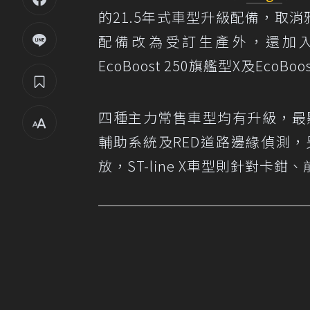
的21.5年式車型升級配備，取
配備改為受訂生產外，還加
EcoBoost 250旗艦型X及EcoBoos
四種主力常售車型均有升級，最顯
輔助系統及RED道路邊緣偵測，
放，ST-line X車型則針對卡