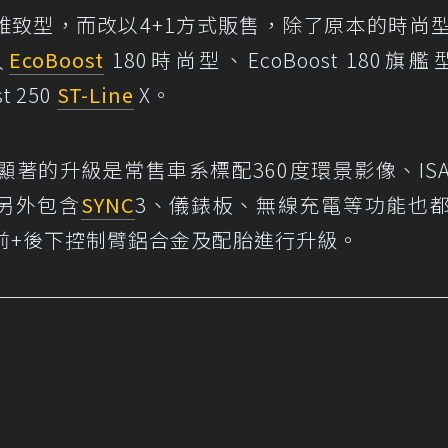
消雅致型，而改以4+1方式販售，除了原本的時尚
入
EcoBoost
180時尚型、EcoBoost 180旗艦
t 250
ST-Line
X。
著的升級是常售車系標配360度環景影像、IS
另外包含
SYNC
3、儀錶板、無線充電等功能也
鉗、前+後下控制臂鋁合金及配胎進行升級。