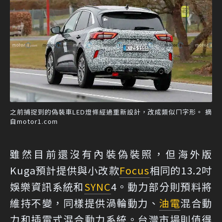
之前捕捉到的偽裝車LED燈條經過重新設計，改成類似ㄇ字形。 摘
自motor1.com
雖然目前還沒有內裝偽裝照，但海外版
Kuga預計提供與小改款
Focus
相同的13.2吋
娛樂資訊系統和
SYNC
4。動力部分則預料將
維持不變，同樣提供渦輪動力、
油電
混合動
力和插電式混合動力系統。台灣市場則值得