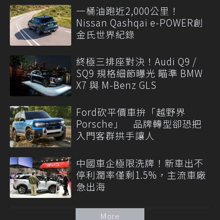
一桶油跑近2,000公里！
Nissan Qashqai e-POWER創
金氏世界紀錄
終極三排座對決！Audi Q9 /
SQ9 規格細節曝光 瞄準 BMW
X7 與 M-Benz GLS
Ford砍平價車拚「越野界
Porsche」 品牌轉型卻恐把
入門客群拱手讓人
中國車企極限洗牌！新車出不
停利潤率僅剩1.5%，主流車廠
急出海
More