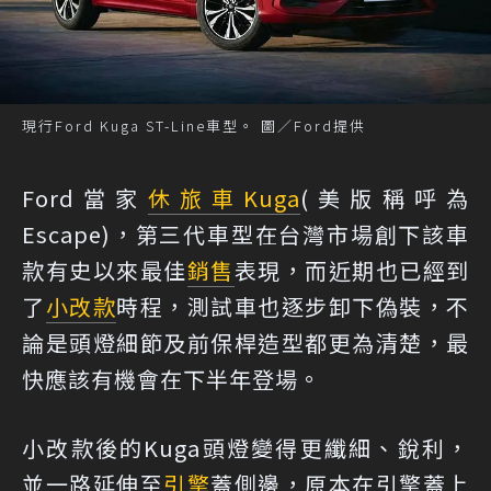
現行Ford Kuga ST-Line車型。 圖／Ford提供
Ford當家
休旅車
Kuga
(美版稱呼為
Escape)，第三代車型在台灣市場創下該車
款有史以來最佳
銷售
表現，而近期也已經到
了
小改款
時程，測試車也逐步卸下偽裝，不
論是頭燈細節及前保桿造型都更為清楚，最
快應該有機會在下半年登場。
小改款後的Kuga頭燈變得更纖細、銳利，
並一路延伸至
引擎
蓋側邊，原本在引擎蓋上