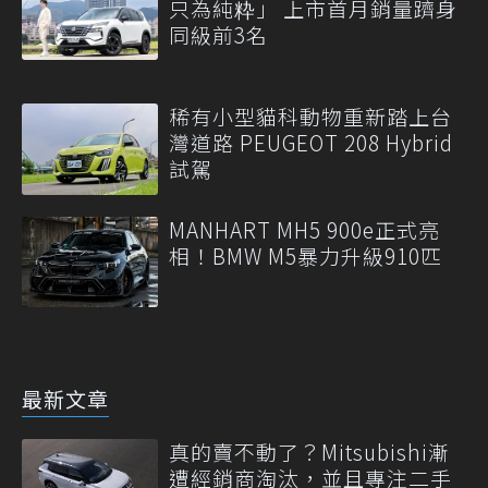
只為純粋」 上市首月銷量躋身
同級前3名
稀有小型貓科動物重新踏上台
灣道路 PEUGEOT 208 Hybrid
試駕
MANHART MH5 900e正式亮
相！BMW M5暴力升級910匹
最新文章
真的賣不動了？Mitsubishi漸
遭經銷商淘汰，並且專注二手