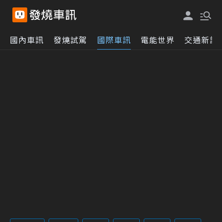
國內車訊
發燒試駕
國際車訊
電能世界
交通新訊