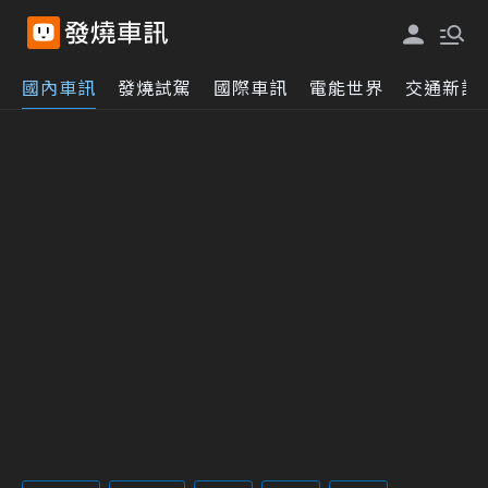
國內車訊
發燒試駕
國際車訊
電能世界
交通新訊