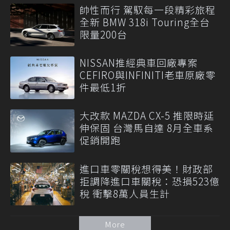
帥性而行 駕馭每一段精彩旅程
全新 BMW 318i Touring全台
限量200台
NISSAN推經典車回廠專案
CEFIRO與INFINITI老車原廠零
件最低1折
大改款 MAZDA CX-5 推限時延
伸保固 台灣馬自達 8月全車系
促銷開跑
進口車零關稅想得美！財政部
拒調降進口車關稅：恐損523億
稅 衝擊8萬人員生計
More